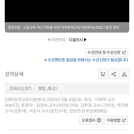
종합토론 : 고등교육 혁신지원을 위한 대학원격교육지원센터(UDEC) 발전 방안
이전차시
다음차시
수강안내 및 수강신청
※ 수강확인증 발급을 위해서는 수강신청이 필요합니다
강의상세
조회수3,571
평점
/5
(0)
[대학원격교육지원센터] 2021년 6월 4일(금). 좌장 : 이태억 교수
(KAIST), 토론자 : 김정숙 교수(대전보건대), 김현철 교수(고려대), 박주병
교수(강원대), 서순식 교수(춘천교대), 장상현 본부장(KERIS)
오류접수
이용방법