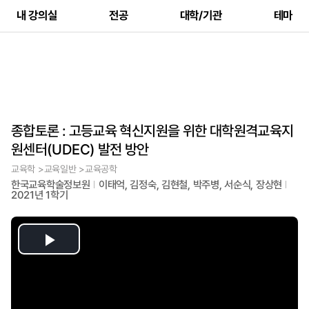
내 강의실
전공
대학/기관
테마
종합토론 : 고등교육 혁신지원을 위한 대학원격교육지
원센터(UDEC) 발전 방안
교육학 >교육일반 >교육공학
한국교육학술정보원
이태억, 김정숙, 김현철, 박주병, 서순식, 장상현
2021년 1학기
Play
Video