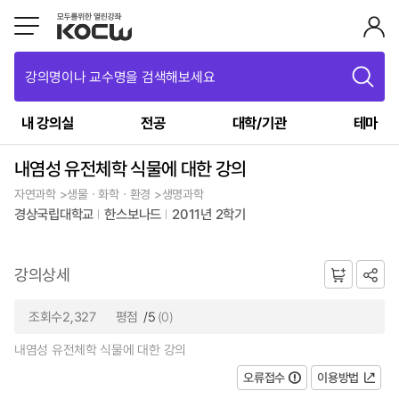
강의명이나 교수명을 검색해보세요
내 강의실
전공
대학/기관
테마
내염성 유전체학 식물에 대한 강의
자연과학 >생물ㆍ화학ㆍ환경 >생명과학
경상국립대학교
한스보나드
2011년 2학기
강의상세
조회수2,327
평점
/5
(0)
내염성 유전체학 식물에 대한 강의
오류접수
이용방법