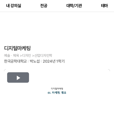
내 강의실
전공
대학/기관
테마
디지털마케팅
예술ㆍ체육 >디자인 >산업디자인학
한국공학대학교
박노섭
2024년 1학기
Play
Video