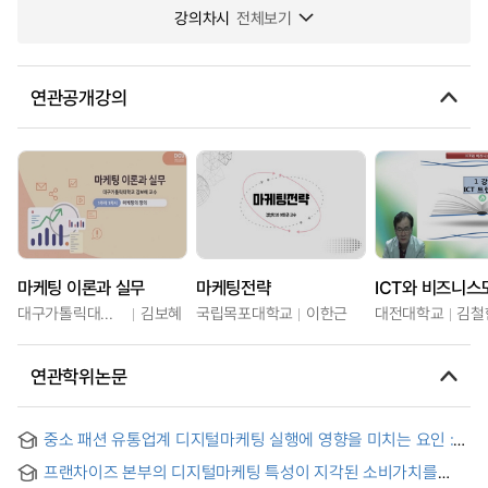
강의차시
전체보기
연관공개강의
마케팅 이론과 실무
마케팅전략
ICT와 비즈니스
대구가톨릭대학교
김보혜
국립목포대학교
이한근
대전대학교
김철
연관학위논문
중소 패션 유통업계 디지털마케팅 실행에 영향을 미치는 요인 :
고소득 국가와 중상위소득 국가 간의 차이 비교를 중심으로- =
프랜차이즈 본부의 디지털마케팅 특성이 지각된 소비가치를
The Factors Influencing the Implementation of Digital