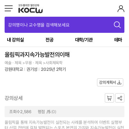
강의명이나 교수명을 검색해보세요
내 강의실
전공
대학/기관
테마
올림픽과지속가능발전의이해
예술ㆍ체육 >무용ㆍ체육 >사회체육학
강원대학교
권기성
2025년 2학기
강의계획서
강의상세
조회수2,586
평점
/5
(0)
올림픽을 통해 지속가능발전이 실천되는 사례를 분석하여 이벤트 실행부
터 산업 전반에 걸쳐 발현되는 스포츠 본연의 가치와 지속가능발전이 실천