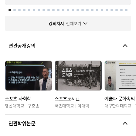
강의차시
전체보기
연관공개강의
스포츠 사회학
스포츠도서관
예술과 문화속의
영산대학교
구효송
국민대학교
이대택
대구한의대학교
연관학위논문