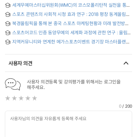
세계무예마스터십위원회(WMC)의 코스모폴리탄적 실천을 통한
국제무예기구로서의 역할
스포츠 콘텐츠의 사회적 시청 효과 연구 : 2018 평창 동계올림픽
관련 트위터 메시지의 텍스트 및 네트워크 분석
북경올림픽을 통해 본 중국 스포츠 마케팅현황과 미래 발전방향
= Situation and Future Direction of Chinese Sport
스포츠어코드 인증 동양무예의 세계화 과정에 관한 연구 : 올림픽
Marketing throuhg Beijing Olympic Game
체계에서의 세계화를 중심으로 = "A Study on the
지역커뮤니티와 연계한 메가스포츠이벤트 경기장 마스터플랜
Globalization Process of Eastern Martial Arts Recognised
수립에 관한 연구 : 2018 평창동계올림픽 강릉빙상경기장을
by SportAccord - Focusing on Globalization in the Systems
대상으로
of Olympic -"
사용자 의견
사용자 의견등록 및 강의평가를 위해서는 로그인을
해주세요.
0
/ 200