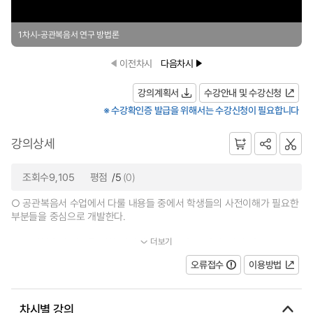
1차시-공관복음서 연구 방법론
이전차시
다음차시
강의계획서
수강안내 및 수강신청
※ 수강확인증 발급을 위해서는 수강신청이 필요합니다
강의상세
조회수9,105
평점
/5
(0)
○ 공관복음서 수업에서 다룰 내용들 중에서 학생들의 사전이해가 필요한
부분들을 중심으로 개발한다.
더보기
○ 공관복음서 연구를 위한 역사비평(본문, 자료, 양식, 편집)과...
오류접수
이용방법
차시별 강의