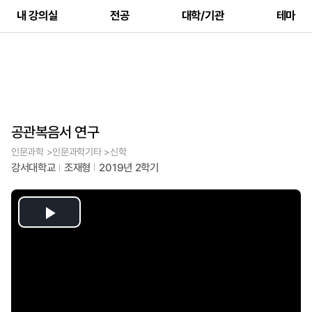
내 강의실
전공
대학/기관
테마
공관복음서 연구
인문과학 >인문과학기타 >신학
강서대학교
조재형
2019년 2학기
Play
Video