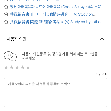
Study on the Christians’ Experience of the Abandonment
of God in the light of the Analysis of the Markan Episode
정경 마태복음과 콥트어 마태복음 (Codex Schøyen)의 본문
about Jesus Death(Mk 15,33-41)
비교 연구 : ‘유대-기독교 복음서’를 향하여 = A Comparative
共觀福音書에 나타난 比喩構造硏究 = (A) Study on
Study of the Texts of the Canonical Matthew and the
Structure of Parable in the Synoptic Gospels
Coptic Matthew :Toward the ‘Jewish-Christian Gospel’
共觀福音書 問題 諸 理論 考察 = (A) Study on Hypotheses
of the Synoptic Problem
사용자 의견
사용자 의견등록 및 강의평가를 위해서는 로그인을
해주세요.
0
/ 200