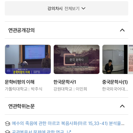
강의차시
전체보기
연관공개강의
문학비평의 이해
한국문학사1
중국문학사(1)
가톨릭대학교
박주식
강원대학교
이민희
한국외국어대학교
연관학위논문
예수의 죽음에 관한 마르코 복음사화(마르 15,33-41) 분석을
통한, 그리스도인의 ‘하느님께 버림받음’ 체험에 대한 연구 = A
공관복음서 문제에 관한 연구