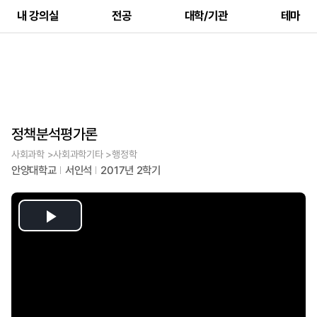
내 강의실
전공
대학/기관
테마
정책분석평가론
사회과학 >사회과학기타 >행정학
안양대학교
서인석
2017년 2학기
Play
Video