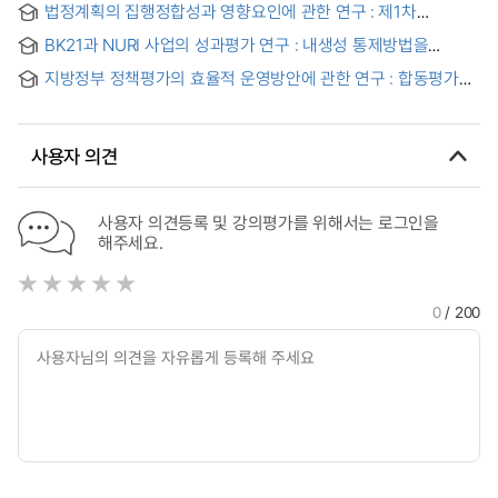
Transportation Accessibility = 농촌 및 공간정책의 농업소득
법정계획의 집행정합성과 영향요인에 관한 연구 : 제1차
성과에 관한 선험적 고찰: 농촌마을종합개발사업과 교통SOC를
공공보건의료 기본계획 사례 = A Study on Implementation
중심으로
BK21과 NURI 사업의 성과평가 연구 : 내생성 통제방법을
Coherence and Its Influencing Factors in Statutory Plans:
중심으로
The Case of the 1st Basic Plan for Public Health Care
지방정부 정책평가의 효율적 운영방안에 관한 연구 : 합동평가를
중심으로 = (A) study of the effective utilization of policy
evaluation system in local government : focusing on
synthetic policy evaluation
사용자 의견
사용자 의견등록 및 강의평가를 위해서는 로그인을
해주세요.
0
/ 200