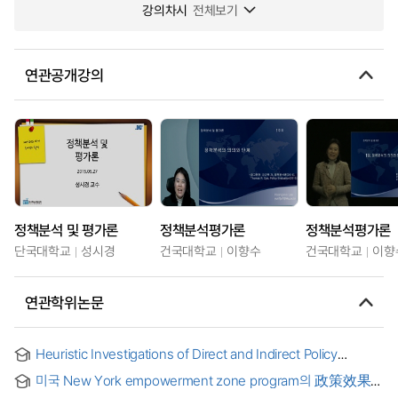
강의차시
전체보기
연관공개강의
정책분석 및 평가론
정책분석평가론
정책분석평가론
단국대학교
성시경
건국대학교
이향수
건국대학교
이향
연관학위논문
Heuristic Investigations of Direct and Indirect Policy
Impacts on Agricultural Income : Applications of the
미국 New York empowerment zone program의 政策效果
Comprehensive Rural Village Development Project and
評價 硏究 : Factor analysis와 GIS 活用을 中心으로