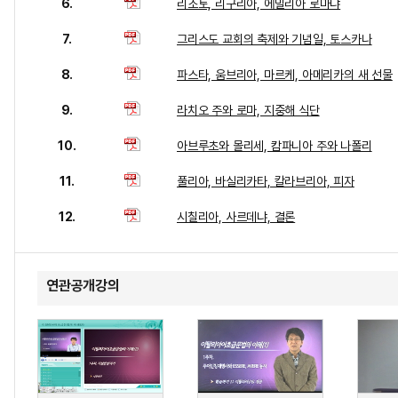
6.
리조토, 리구리아, 에밀리아 로마냐
7.
그리스도 교회의 축제와 기념일, 토스카나
8.
파스타, 움브리아, 마르케, 아메리카의 새 선물
9.
라치오 주와 로마, 지중해 식단
10.
아브루초와 몰리세, 캄파니아 주와 나폴리
11.
풀리아, 바실리카타, 칼라브리아, 피자
12.
시칠리아, 사르데냐, 결론
연관공개강의