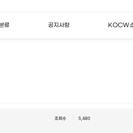
분류
공지사항
KOCW
강의
공지사항
KOCW란
강의
뉴스레터
활용안내
분야
주요통계현황
발자취
강의
서비스도움말
고객센터
조회수
5,480