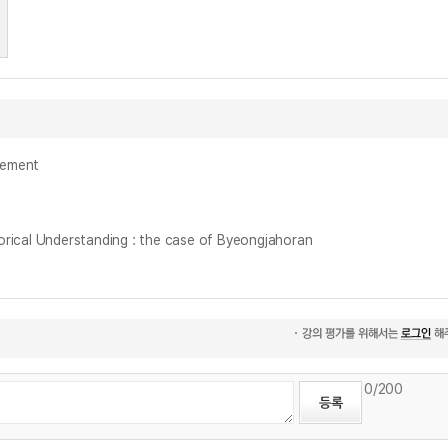
sement
l Understanding : the case of Byeongjahoran
0
/200