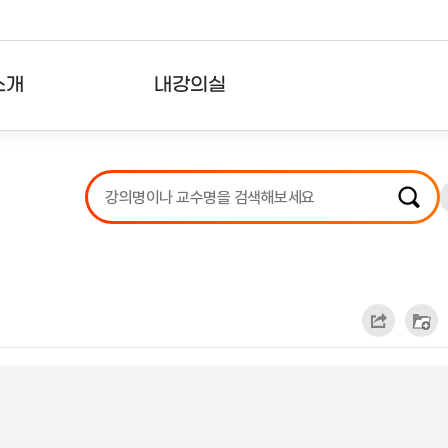
소개
내강의실
?
강의리스트
수강확인증강의
사용자의견
내강의클립