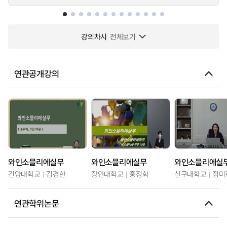
강의차시
전체보기
연관공개강의
와인소믈리에실무
와인소믈리에실무
와인소믈리에실
건양대학교
김경한
장안대학교
홍정화
신구대학교
정미
연관학위논문