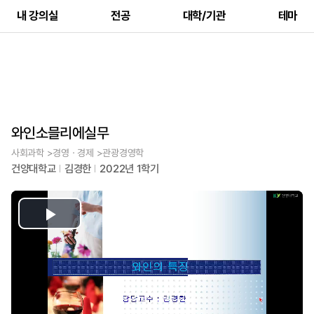
내 강의실
전공
대학/기관
테마
와인소믈리에실무
사회과학 >경영ㆍ경제 >관광경영학
건양대학교
김경한
2022년 1학기
Play
Video