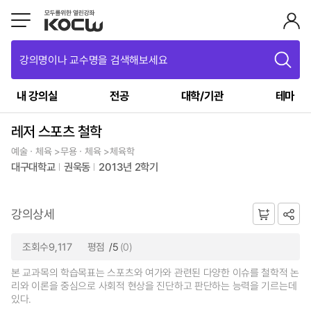
강의명이나 교수명을 검색해보세요
내 강의실
전공
대학/기관
테마
레저 스포츠 철학
예술ㆍ체육 >무용ㆍ체육 >체육학
대구대학교
권욱동
2013년 2학기
강의상세
조회수9,117
평점
/5
(0)
본 교과목의 학습목표는 스포츠와 여가와 관련된 다양한 이슈를 철학적 논
리와 이론을 중심으로 사회적 현상을 진단하고 판단하는 능력을 기르는데
있다.