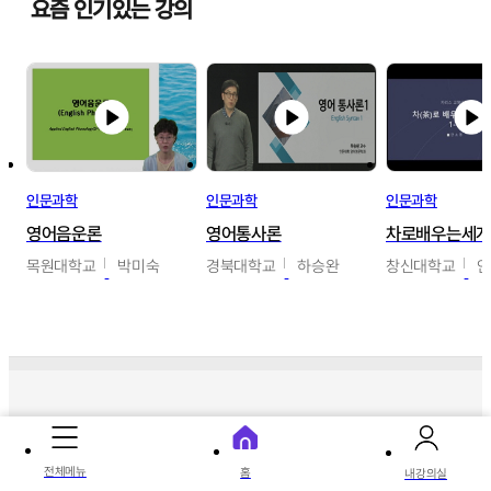
요즘 인기있는 강의
인문과학
인문과학
인문과학
영어음운론
영어통사론
차로배우는세
목원대학교
박미숙
경북대학교
하승완
창신대학교
따끈따끈 신상 강의
전체메뉴
홈
내강의실