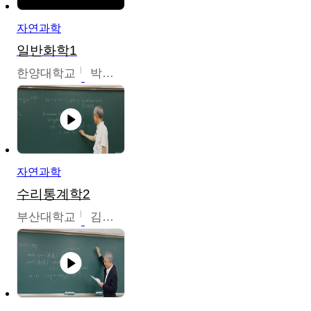
자연과학
일반화학1
한양대학교
박경호
자연과학
수리통계학2
부산대학교
김충락