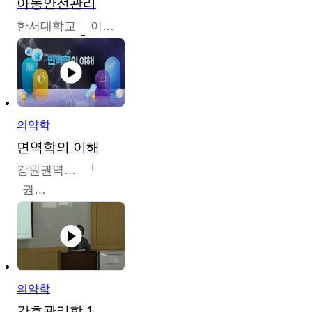
아동안전관리
한서대학교
이태연
의약학
면역학의 이해
강원권역센터
권보인
의약학
간호관리학 1