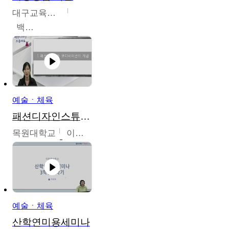
대구교육대학교
백중열
예술ㆍ체육
패션디자인스튜디오
목원대학교
이건희
예술ㆍ체육
산학연미용세미나