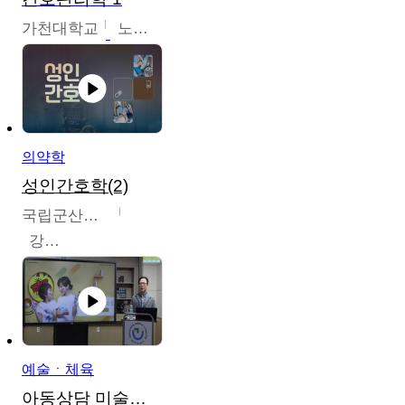
가천대학교
노원정
의약학
성인간호학(2)
국립군산대학교
강경아
예술ㆍ체육
아동상담 미술치료