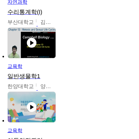
자연과학
수리통계학(I)
부산대학교
김충락
교육학
일반생물학1
한양대학교
양철수
교육학