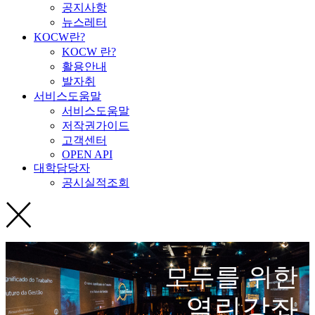
공지사항
뉴스레터
KOCW란?
KOCW 란?
활용안내
발자취
서비스도움말
서비스도움말
저작권가이드
고객센터
OPEN API
대학담당자
공시실적조회
모두를 위한
열린강좌