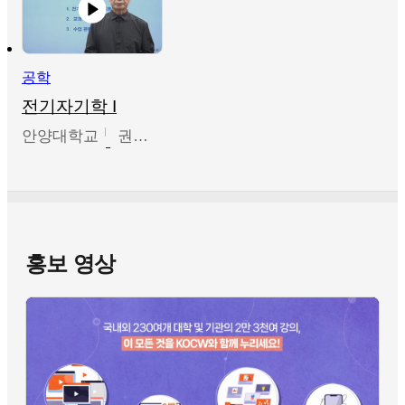
공학
전기자기학 I
안양대학교
권원현
홍보 영상