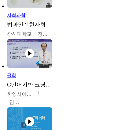
사회과학
법과안전한사회
창신대학교
정연균
공학
C언어기반 코딩교육
한양사이버대학교
임동균