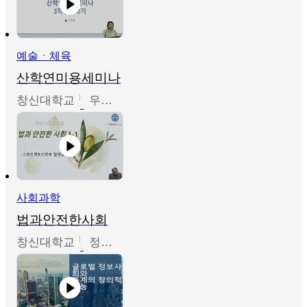
예술ㆍ체육
산학연미용세미나
창신대학교
우미옥,오윤경,박선이
사회과학
법과안전한사회
창신대학교
정연균