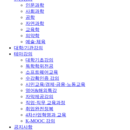
인문과학
사회과학
공학
자연과학
교육학
의약학
예술·체육
대학/기관강의
테마강의
대학기초강의
독학학위전공
소프트웨어교육
수강확인증 강의
시민교육/경제·금융·노동교육
영어&해외특강
자막제공강의
직업·직무 교육과정
취업완전정복
4차산업혁명과 교육
K-MOOC 강의
공지사항