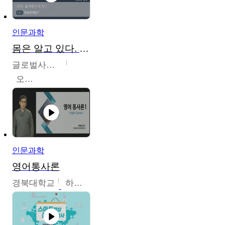
인문과학
몸은 알고 있다. 트라우마의 흔적
글로벌사이버대학교
오주원
인문과학
영어통사론
경북대학교
하승완