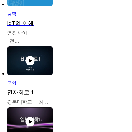
공학
IoT의 이해
영진사이버대학교
전병현
공학
전자회로 1
경북대학교
최병조