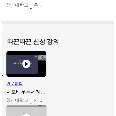
창신대학교
우미옥,오윤경,박선이
따끈따끈 신상 강의
인문과학
차로배우는세계문화
창신대학교
안소영