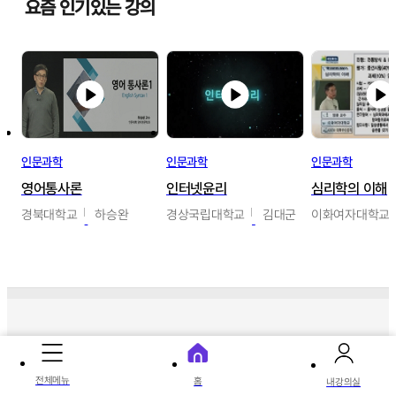
요즘 인기있는 강의
인문과학
인문과학
인문과학
영어통사론
인터넷윤리
심리학의 이해
경북대학교
하승완
경상국립대학교
김대군
이화여자대학교
따끈따끈 신상 강의
전체메뉴
홈
내강의실