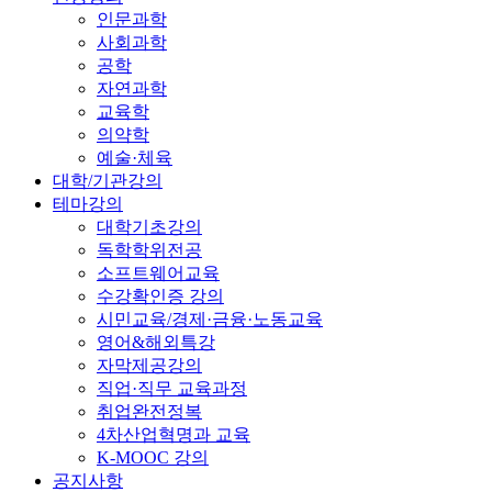
인문과학
사회과학
공학
자연과학
교육학
의약학
예술·체육
대학/기관강의
테마강의
대학기초강의
독학학위전공
소프트웨어교육
수강확인증 강의
시민교육/경제·금융·노동교육
영어&해외특강
자막제공강의
직업·직무 교육과정
취업완전정복
4차산업혁명과 교육
K-MOOC 강의
공지사항