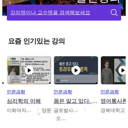
강의명이나 교수명을 검색해보세요
요즘 인기있는 강의
인문과학
인문과학
인문과학
심리학의 이해
몸은 알고 있다. 트라우마의 흔적
영어통사론
이화여자대학교
양윤
글로벌사이버대학교
경북대학교
오주원