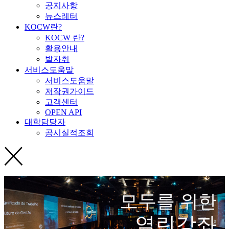
공지사항
뉴스레터
KOCW란?
KOCW 란?
활용안내
발자취
서비스도움말
서비스도움말
저작권가이드
고객센터
OPEN API
대학담당자
공시실적조회
모두를 위한
열린강좌