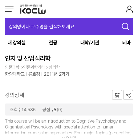
강의명이나 교수명을 검색해보세요
내 강의실
전공
대학/기관
테마
인지 및 산업심리학
인문과학 >인문과학기타 >심리학
한양대학교
류호경
2011년 2학기
강의상세
조회수14,585
평점
/5
(0)
This course will be an introduction to Cognitive Psychology and
Organisatioal Psychology with special attention to human-
information processing approaches. Four major topics (perception,
더보기