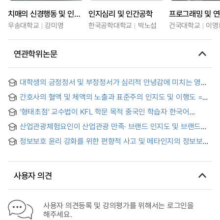
치매의 신경행동 및 인지기능장애
인지심리 및 인간공학
프로그래밍 및 연
우송대학교
강미영
한국공학대학교
박노섭
건국대학교
이영
연관학위논문
대학생의 긍정정서 및 부정정서가 심리적 안녕감에 미치는 영향 :
인지적 유연성의 매개효과를 중심으로
간호사의 혈액 및 체액의 노출과 표준주의 인지도 및 이행도 =
Exposure to Blood and Body Fluids and Awareness and
‘형태초점’ 교수법이 KFL 학문 목적 중국인 학습자 한국어
Performance of Standard Precautions among Nurses
경음화의 인지 및 산출에 미치는 효과 연구 -경음과의 연계
산업관광체험요인이 산업관광 만족· 브랜드 인지도 및 브랜드
교육을 중심으로-
충성도에 미치는 영향 = The Effects of Industrial Tourism
정보보호 윤리 강화를 위한 편향적 사고 및 메타인지의 정보보호
Experience Factors on Industrial Tourism
정책 준수와의 관계 연구
Satisfaction·Brand Awareness and Brand Loyalty
사용자 의견
사용자 의견등록 및 강의평가를 위해서는 로그인을
해주세요.