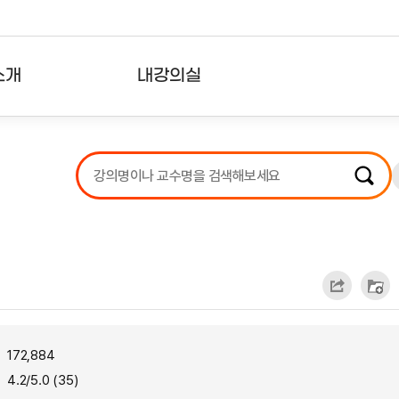
소개
내강의실
?
강의리스트
수강확인증강의
사용자의견
내강의클립
172,884
4.2/5.0 (35)