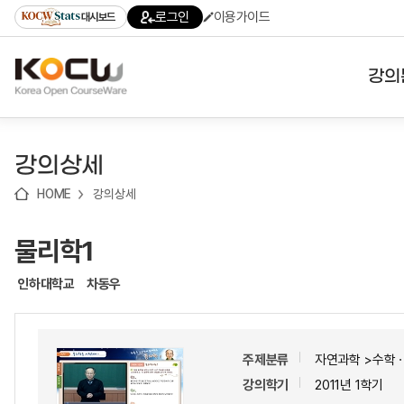
로
로
로
바
로그인
이용가이드
대시보드
가
가
가
로
기
기
기
가
(skip
기
to
강의
content)
대학
강의상세
기관
HOME
강의상세
전공
물리학1
테마
인하대학교
차동우
주제분류
자연과학 >수학
강의학기
2011년 1학기