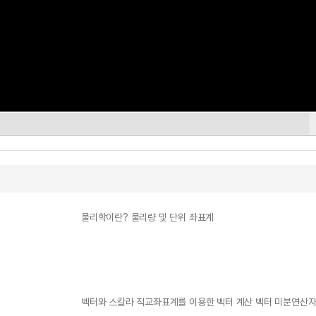
물리학이란? 물리량 및 단위 좌표계
벡터와 스칼라 직교좌표계를 이용한 벡터 계산 벡터 미분연산