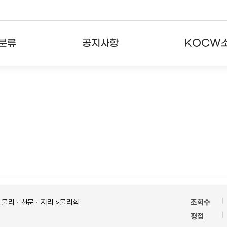
분류
공지사항
KOCW
강의
공지사항
KOCW란
강의
뉴스레터
활용안내
분야
주요통계현황
발자취
강의
서비스도움말
고객센터
ㆍ물리ㆍ천문ㆍ지리 >물리학
조회수
평점