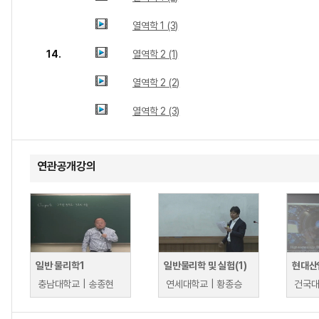
열역학 1 (3)
14.
열역학 2 (1)
열역학 2 (2)
열역학 2 (3)
연관공개강의
일반 물리학1
일반물리학 및 실험(1)
현대산
충남대학교 | 송종현
연세대학교 | 황종승
건국대