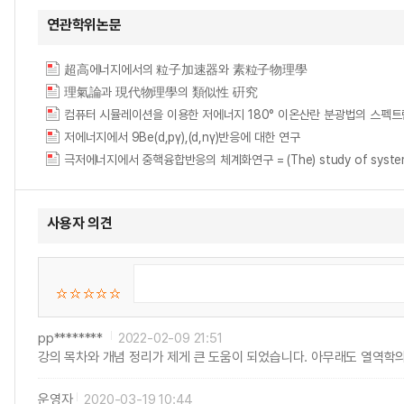
연관학위논문
超高에너지에서의 粒子加速器와 素粒子物理學
理氣論과 現代物理學의 類似性 硏究
컴퓨터 시뮬레이션을 이용한 저에너지 180° 이온산란 분광법의 스펙트
저에너지에서 9Be(d,pγ),(d,nγ)반응에 대한 연구
극저에너지에서 중핵융합반응의 체계화연구 = (The) study of systematics 
사용자 의견
pp********
2022-02-09 21:51
강의 목차와 개념 정리가 제게 큰 도움이 되었습니다. 아무래도 열역학
운영자
2020-03-19 10:44