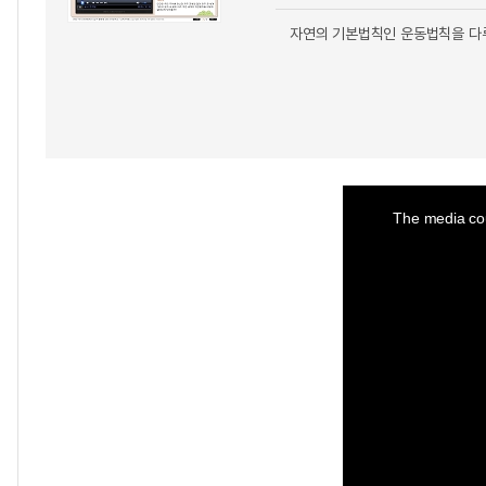
자연의 기본법칙인 운동법칙을 다루
This
is
a
The media cou
modal
window.