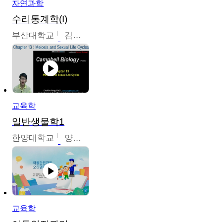
자연과학
수리통계학(I)
부산대학교
김충락
교육학
일반생물학1
한양대학교
양철수
교육학