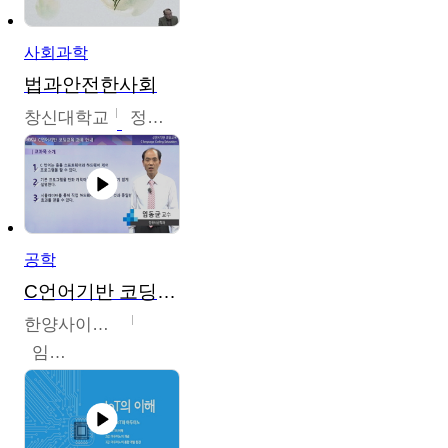
사회과학
법과안전한사회
창신대학교
정연균
공학
C언어기반 코딩교육
한양사이버대학교
임동균