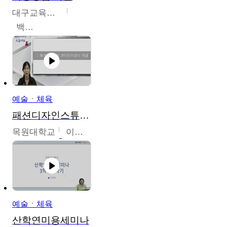
대구교육대학교
백중열
예술ㆍ체육
패션디자인스튜디오
목원대학교
이건희
예술ㆍ체육
산학연미용세미나