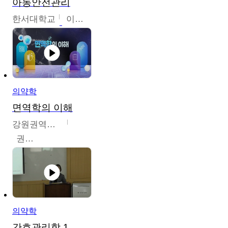
아동안전관리
한서대학교
이태연
의약학
면역학의 이해
강원권역센터
권보인
의약학
간호관리학 1