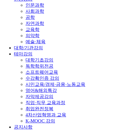
인문과학
사회과학
공학
자연과학
교육학
의약학
예술·체육
대학/기관강의
테마강의
대학기초강의
독학학위전공
소프트웨어교육
수강확인증 강의
시민교육/경제·금융·노동교육
영어&해외특강
자막제공강의
직업·직무 교육과정
취업완전정복
4차산업혁명과 교육
K-MOOC 강의
공지사항