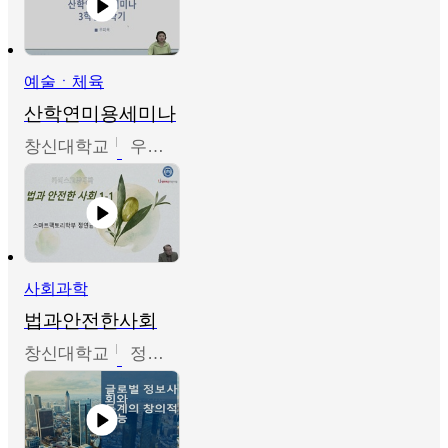
예술ㆍ체육
산학연미용세미나
창신대학교
우미옥,오윤경,박선이
사회과학
법과안전한사회
창신대학교
정연균