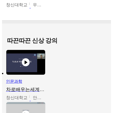
창신대학교
우미옥,오윤경,박선이
따끈따끈 신상 강의
인문과학
차로배우는세계문화
창신대학교
안소영