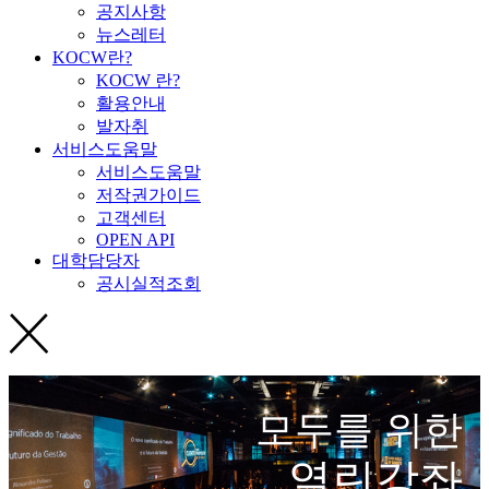
공지사항
뉴스레터
KOCW란?
KOCW 란?
활용안내
발자취
서비스도움말
서비스도움말
저작권가이드
고객센터
OPEN API
대학담당자
공시실적조회
모두를 위한
열린강좌