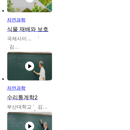
자연과학
식물 재배와 보호
국제사이버대학교
김완수
자연과학
수리통계학2
부산대학교
김충락