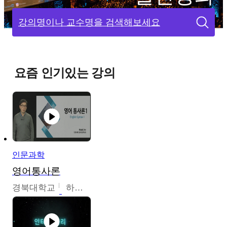
강의명이나 교수명을 검색해보세요
요즘 인기있는 강의
인문과학
영어통사론
경북대학교
하승완