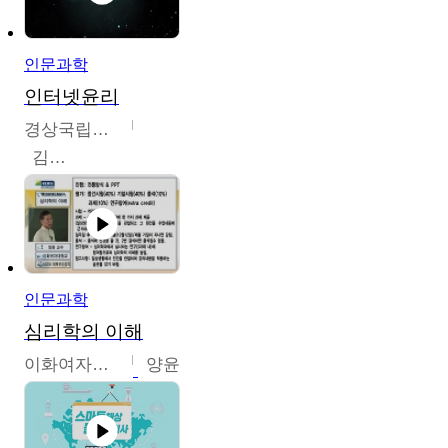
인문과학
인터넷윤리
경상국립대학교
김대군
인문과학
심리학의 이해
이화여자대학교
양윤