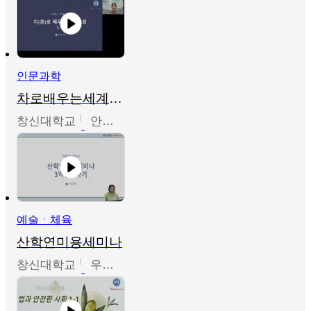
인문과학
차로배우는세계문화
창신대학교
안소영
예술ㆍ체육
산학연미용세미나
창신대학교
우미옥,오윤경,박선이