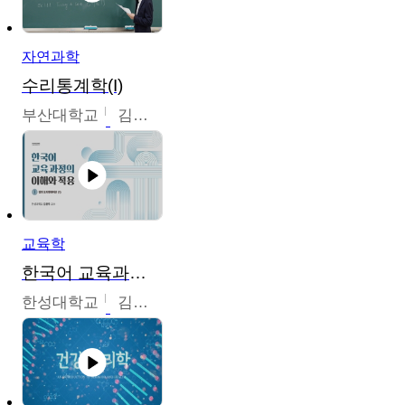
자연과학
수리통계학(I)
부산대학교
김충락
교육학
한국어 교육과정의 이해와 적용
한성대학교
김윤주