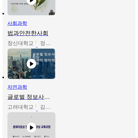
사회과학
법과안전한사회
창신대학교
정연균
자연과학
글로벌 정보사회와 통계의 창의적 기능
고려대학교
김희영