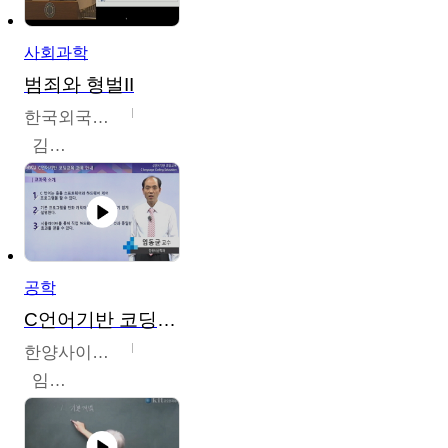
사회과학
범죄와 형벌II
한국외국어대학교
김현수
공학
C언어기반 코딩교육
한양사이버대학교
임동균