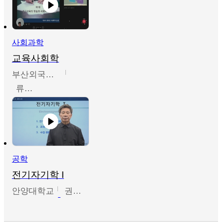
사회과학
교육사회학
부산외국어대학교
류영철
공학
전기자기학 I
안양대학교
권원현