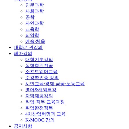
인문과학
사회과학
공학
자연과학
교육학
의약학
예술·체육
대학/기관강의
테마강의
대학기초강의
독학학위전공
소프트웨어교육
수강확인증 강의
시민교육/경제·금융·노동교육
영어&해외특강
자막제공강의
직업·직무 교육과정
취업완전정복
4차산업혁명과 교육
K-MOOC 강의
공지사항