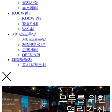
공지사항
뉴스레터
KOCW란?
KOCW 란?
활용안내
발자취
서비스도움말
서비스도움말
저작권가이드
고객센터
OPEN API
대학담당자
공시실적조회
모두를 위한
열린강좌