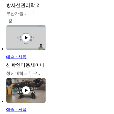
방사선관리학 2
부산가톨릭대학교
강연희
예술ㆍ체육
산학연미용세미나
창신대학교
우미옥,오윤경,박선이
예술ㆍ체육