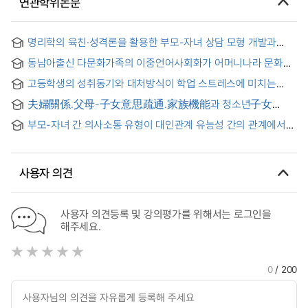
연관학위논문
명리학의 육친·성격론을 활용한 부모-자녀 상담 모형 개발과
적용 연구 = A Study on the Development and Application
동남아출신 다문화가족의 이중언어사회화가 어머니나라 문화에
of Parent-Child Counseling Model Using the Parent-Child
대한 자녀의 태도 및 관계만족도에 미치는 영향
and Personality Theory of Myeonglihak
고등학생의 성취동기와 대처방식이 학업 스트레스에 미치는
영향 : 부모-자녀 간 역기능적 의사소통의 매개 효과
夫婦關係.父母-子女意思疏通.家族機能과 청소년子女
非行과의 關係硏究 = (The)interrelationship between the
부모-자녀 간 의사소통 유형이 대인관계 유능성 간의 관계에서
juvenile delinquency and the couple relationship, parent-
청소년의 자아정체감의 매개효과
adolescent communication, and family functioning
사용자 의견
사용자 의견등록 및 강의평가를 위해서는 로그인을
해주세요.
0
/ 200