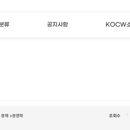
분류
공지사항
KOCW
강의
공지사항
KOCW란
강의
뉴스레터
활용안내
분야
주요통계현황
발자취
강의
서비스도움말
고객센터
ㆍ경제 >경영학
조회수