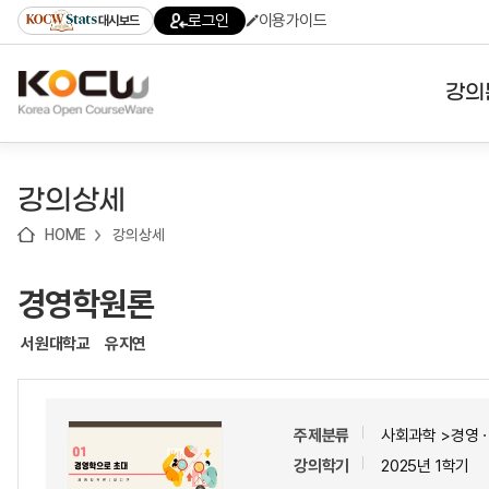
로
로
로
바
로그인
이용가이드
대시보드
가
가
가
로
기
기
기
가
(skip
기
to
강의
content)
대학
강의상세
기관
HOME
강의상세
전공
경영학원론
테마
서원대학교
유지연
주제분류
사회과학 >경영
강의학기
2025년 1학기