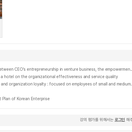
벤처企業 CEO의 企業家精神, 構成員의 임파워먼트, 組織有效性의 關係에 對한 構造的 模型 = (A)structural modeling of the relationships between CEO's entrepreneur
on the organizational effectiveness and service quality
기업의 사회적 책임(CSR)활동이 기업평판과 조직충성도에 미치는 영향 : 중소기업 종사원을 중심으로 = Effects of CSR act
an of Korean Enterprise
강의 평가를 위해서는
로그인
해주