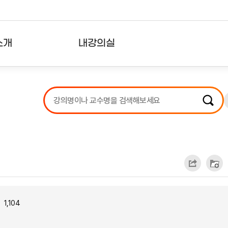
소개
내강의실
?
강의리스트
수강확인증강의
사용자의견
내강의클립
1,104