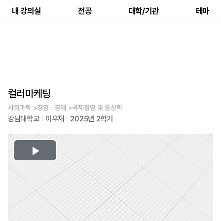
내 강의실
전공
대학/기관
테마
컬러마케팅
사회과학 >경영ㆍ경제 >국제경영 및 통상학
강남대학교
이우채
2025년 2학기
Play
Video