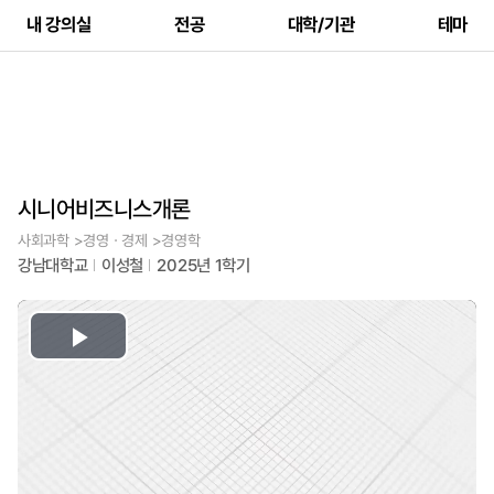
내 강의실
전공
대학/기관
테마
시니어비즈니스개론
사회과학 >경영ㆍ경제 >경영학
강남대학교
이성철
2025년 1학기
Play
Video