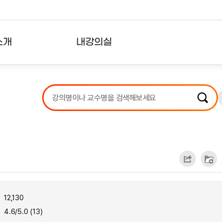
소개
내강의실
?
강의리스트
수강확인증강의
사용자의견
내강의클립
12,130
4.6/5.0 (13)