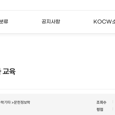
분류
공지사항
KOCW
강의
공지사항
KOCW란
강의
뉴스레터
활용안내
분야
주요통계현황
발자취
자 교육
강의
서비스도움말
고객센터
과학기타 >문헌정보학
조회수
평점