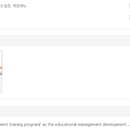
자주하는질문, 회원메뉴
관리자교육 프로그램으로서의 'MTP(Management Training Program)'에 관한 연구 : 산업구조의 변화와 그 대응양식 = (A) study on 'MTP(management training program)' as the educational management development program : ch