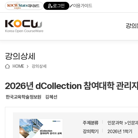
로
로
로
바
로그인
이용가이드
대시보드
가
가
가
로
기
기
기
가
(skip
기
to
강의
content)
대학
강의상세
기관
HOME
강의상세
전공
2026년 dCollection 참여대학 관리
테마
한국교육학술정보원
김혜선
주제분류
인문과학 >인문
강의학기
2026년 1학기