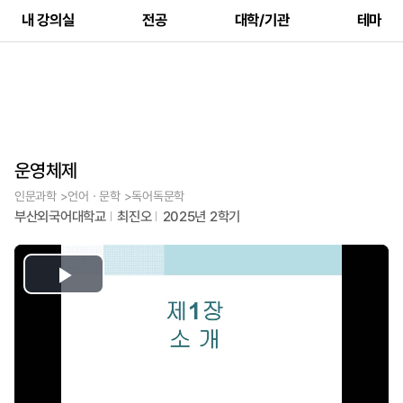
내 강의실
전공
대학/기관
테마
운영체제
인문과학 >언어ㆍ문학 >독어독문학
부산외국어대학교
최진오
2025년 2학기
Play
Video