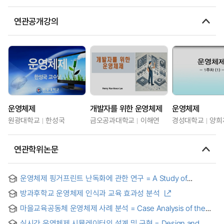
연관공개강의
운영체제
개발자를 위한 운영체제
운영체제
원광대학교
한성국
금오공과대학교
이해연
경성대학교
양희
연관학위논문
운영체제 핑거프린트 난독화에 관한 연구 = A Study of
Operating System Fingerprint Obfuscation
방과후학교 운영체제 인식과 교육 효과성 분석
마을교육공동체 운영체제 사례 분석 = Case Analysis of the
Operation System of Village Education Communities
실시간 운영체제 시뮬레이터의 설계 및 구현 = Design and