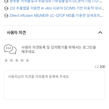
환원황 악취물질과 휘발성유기화합물질의 GC분석기법 (TD-
PFPD/SPME-MS)연구 = Comparative analysis of gas
2상 추출법을 이용한 in vitro 시료의 GC/MS 기반 비표적 대사체
chromatographic technique for the application to offensive
프로파일링
odorants
Direct infusion MS/MS와 LC-QTOF MS를 이용한 암세포의
대사체 추출 과정 중 Formic acid의 영향에 대한 연구
사용자 의견
사용자 의견등록 및 강의평가를 위해서는 로그인을
해주세요.
0
/ 200