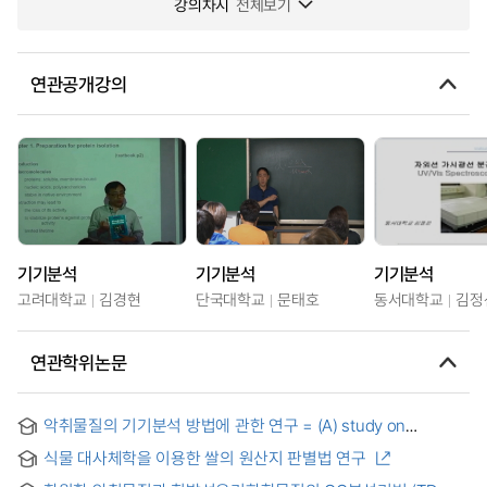
강의차시
전체보기
연관공개강의
기기분석
기기분석
기기분석
고려대학교
김경현
단국대학교
문태호
동서대학교
김정
연관학위논문
악취물질의 기기분석 방법에 관한 연구 = (A) study on
instrumental analysis of odorous substances
식물 대사체학을 이용한 쌀의 원산지 판별법 연구