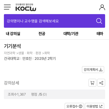
강의명이나 교수명을 검색해보세요
내 강의실
전공
대학/기관
테마
기기분석
자연과학 >생물ㆍ화학ㆍ환경 >화학
건국대학교
안호진
2025년 2학기
강의계획서
강의상세
조회수1,367
평점
/5
(0)
오류접수
이용방법