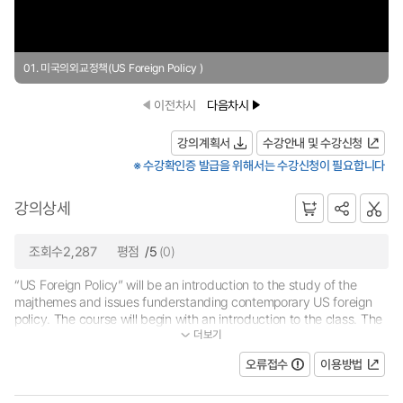
01. 미국의외교정책(US Foreign Policy )
이전차시
다음차시
강의계획서
수강안내 및 수강신청
※ 수강확인증 발급을 위해서는 수강신청이 필요합니다
강의상세
조회수2,287
평점
/5
(0)
“US Foreign Policy” will be an introduction to the study of the
majthemes and issues funderstanding contemporary US foreign
policy. The course will begin with an introduction to the class. The
더보기
second week covers the US’s place in the international system i...
오류접수
이용방법