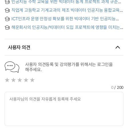
인공지능 수학 교육을 위한 빅데이터 통계 프로젝트 과제 규준
Focused on the Expansion of Non-Face-to-Face Services
제시
= A Study on the Financial Consumer Protection Measures
직업계 고등학교 기계교과의 제조 빅데이터 인공지능 융합교육
for the Digital Transformation of the Insurance Industry
프로그램 개발 연구 = A Development Study of
Utilizing FinTech
ICT인프라 운영 안정성 확보를 위한 빅데이터 기반 인공지능
manufacturing big data artificial intelligence convergence
성능 관리 및 장애 예측 모델 = Big databased artificial
educational program for a mechanical subject in vocational
해운회사의 인공지능/빅데이터 도입 프로젝트에 영향을 미치는
intelligence performance Management and failure
high school
요인 연구 = Factors affecting AI/BDA implementation
prediction model to ensure ICT infrastructure operational
project by Ocean Carriers
stability
사용자 의견
사용자 의견등록 및 강의평가를 위해서는 로그인을
해주세요.
0
/ 200