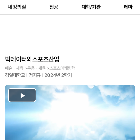
내 강의실
전공
대학/기관
테마
빅데이터와스포츠산업
예술ㆍ체육 >무용ㆍ체육 >스포츠마케팅학
경일대학교
정지규
2024년 2학기
Play
Video