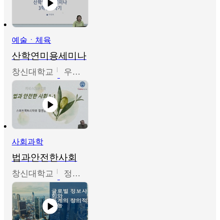
예술ㆍ체육
산학연미용세미나
창신대학교
우미옥,오윤경,박선이
사회과학
법과안전한사회
창신대학교
정연균