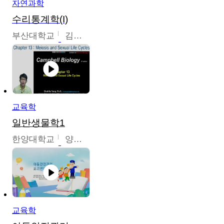
자연과학
수리통계학(I)
부산대학교
김충락
교육학
일반생물학1
한양대학교
양철수
교육학