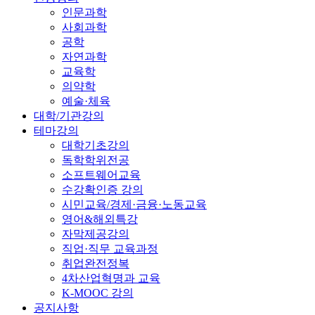
인문과학
사회과학
공학
자연과학
교육학
의약학
예술·체육
대학/기관강의
테마강의
대학기초강의
독학학위전공
소프트웨어교육
수강확인증 강의
시민교육/경제·금융·노동교육
영어&해외특강
자막제공강의
직업·직무 교육과정
취업완전정복
4차산업혁명과 교육
K-MOOC 강의
공지사항