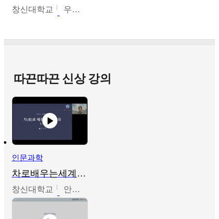
창신대학교
우미옥,오윤경,박선이
따끈따끈 신상 강의
인문과학
차로배우는세계문화
창신대학교
안소영