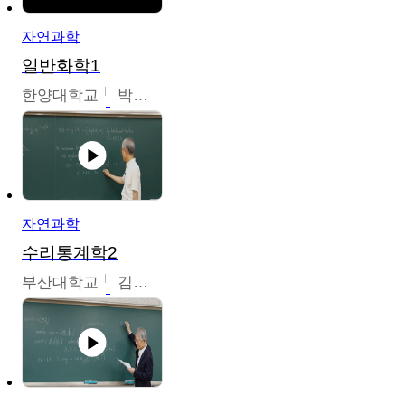
자연과학
일반화학1
한양대학교
박경호
자연과학
수리통계학2
부산대학교
김충락