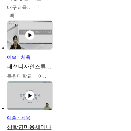
대구교육대학교
백중열
예술ㆍ체육
패션디자인스튜디오
목원대학교
이건희
예술ㆍ체육
산학연미용세미나