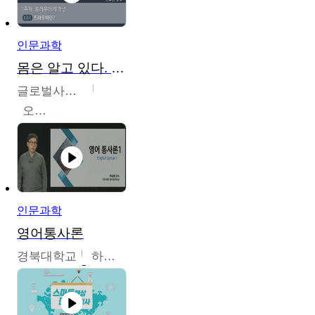
인문과학
몸은 알고 있다. 트라우마의 흔적
글로벌사이버대학교
오주원
인문과학
영어통사론
경북대학교
하승완