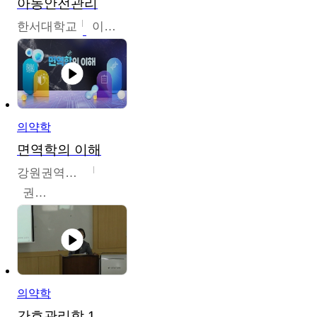
아동안전관리
한서대학교
이태연
의약학
면역학의 이해
강원권역센터
권보인
의약학
간호관리학 1