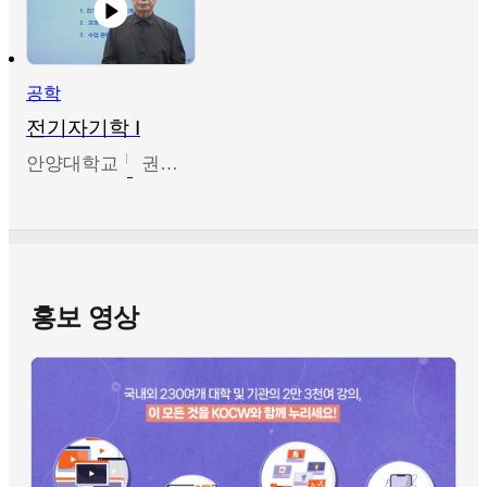
공학
전기자기학 I
안양대학교
권원현
홍보 영상