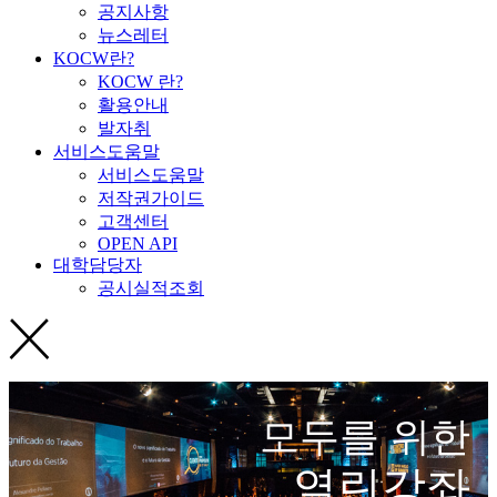
공지사항
뉴스레터
KOCW란?
KOCW 란?
활용안내
발자취
서비스도움말
서비스도움말
저작권가이드
고객센터
OPEN API
대학담당자
공시실적조회
모두를 위한
열린강좌