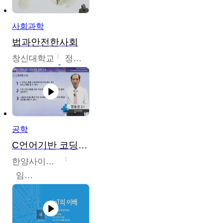
사회과학
법과안전한사회
창신대학교
정연균
공학
C언어기반 코딩교육
한양사이버대학교
임동균