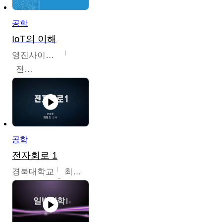
공학
IoT의 이해
영진사이버대학교
전병현
공학
전자회로 1
경북대학교
최병조