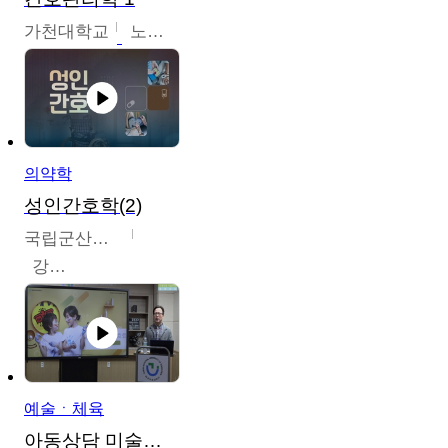
가천대학교
노원정
의약학
성인간호학(2)
국립군산대학교
강경아
예술ㆍ체육
아동상담 미술치료