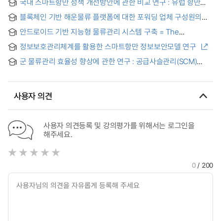
국내 스마트항만 정책 개선방안에 관한 비교 연구 : 유럽 항만
사례를 중심으로
블록체인 기반 해운물류 플랫폼에 대한 포워딩 업체 구성원의
인식 차이에 관한 연구 = Differences in Freight Forwarders’
안드로이드 기반 지능형 물류관리 시스템 구축 = The
perceptions of the maritime supply chain platform
Implementation of the Android platform-based intelligent
underpinned by Blockchain technology
정보보호관리체계를 활용한 스마트항만 정보보안모델 연구
logistics management system
군 물류관리 효율성 향상에 관한 연구 : 공급사슬관리(SCM)
적용을 중심으로
사용자 의견
사용자 의견등록 및 강의평가를 위해서는 로그인을
해주세요.
0
/ 200