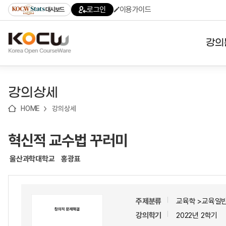
로
로
로
바
로그인
이용가이드
대시보드
가
가
가
로
기
기
기
가
(skip
기
to
강의
content)
대학
강의상세
기관
HOME
강의상세
전공
혁신적 교수법 꾸러미
테마
울산과학대학교
홍광표
주제분류
교육학 >교육일
강의학기
2022년 2학기