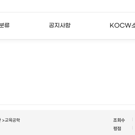
분류
공지사항
KOCW
강의
공지사항
KOCW란
강의
뉴스레터
활용안내
분야
주요통계현황
발자취
강의
서비스도움말
고객센터
반 >교육공학
조회수
평점