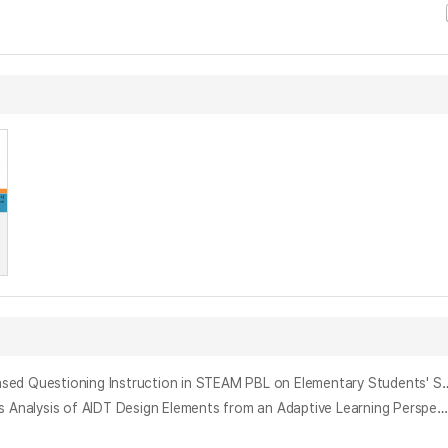
STEAM PBL 수업에서 탐구 기반 발문식 교수법이 초등학생의 자기조절학습, 동기 및 창의적 문제해결 능력에 미치는 영향 = The Effects of Inquiry-Based Questioning Instruction in STEAM PB
적응형 학습 관점에서 본 AI 디지털 교과서(AIDT) 설계 요소 탐색 및 요구도 분석 : 초등 수학 교과에 대한 교사 인식을 중심으로 = Exploration and Needs Analysis of AIDT Design Elements from an Adaptive Learning Perspective : Focusing on Teacher Perceptions of Primary Mathematics