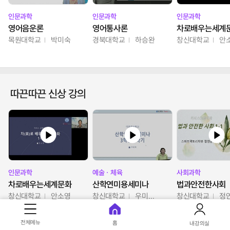
인문과학
인문과학
인문과학
영어음운론
영어통사론
차로배우는세계
목원대학교
박미숙
경북대학교
하승완
창신대학교
안
따끈따끈 신상 강의
인문과학
예술ㆍ체육
사회과학
차로배우는세계문화
산학연미용세미나
법과안전한사회
창신대학교
안소영
창신대학교
우미옥,오윤경,박선이
창신대학교
정
전체메뉴
홈
내강의실