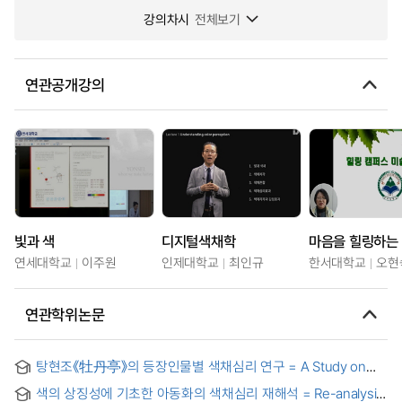
강의차시
전체보기
연관공개강의
빛과 색
디지털색채학
연세대학교
이주원
인제대학교
최인규
한서대학교
오현
연관학위논문
탕현조《牡丹亭》의 등장인물별 색채심리 연구 = A Study on
Color Psychology of the Characters in Tang
색의 상징성에 기초한 아동화의 색채심리 재해석 = Re-analysis
Xianzu(湯顯祖)'s 《Mudanting(牡丹亭)》