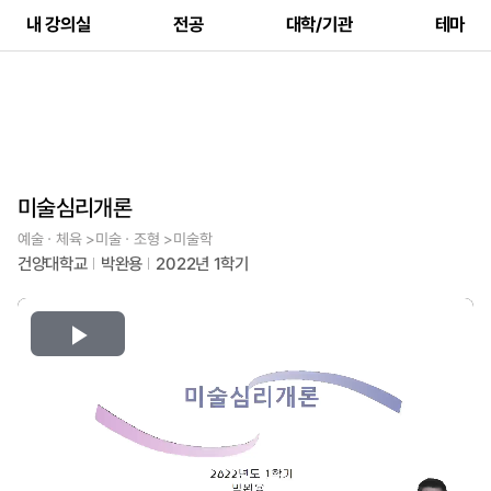
내 강의실
전공
대학/기관
테마
미술심리개론
예술ㆍ체육 >미술ㆍ조형 >미술학
건양대학교
박완용
2022년 1학기
Play
Video