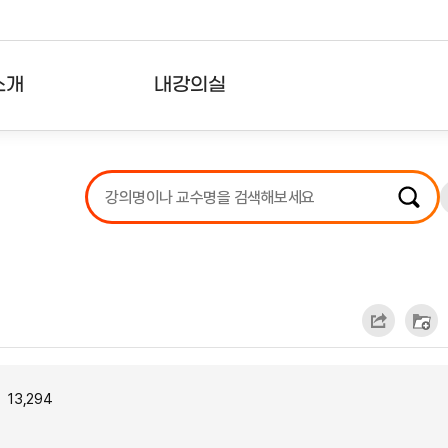
소개
내강의실
?
강의리스트
수강확인증강의
사용자의견
내강의클립
13,294