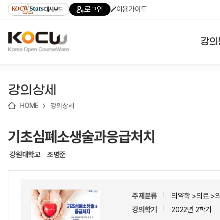
로
로
로
바
로그인
이용가이드
대시보드
가
가
가
로
기
기
기
가
(skip
기
to
강의
content)
대학
강의상세
기관
HOME
강의상세
전공
기초심폐소생술과응급처치
테마
강원대학교
조병준
주제분류
의약학 >의료 >
강의학기
2022년 2학기