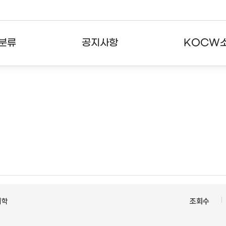
분류
공지사항
KOCW
강의
공지사항
KOCW란
강의
뉴스레터
활용안내
분야
주요통계현황
발자취
강의
서비스도움말
고객센터
의학
조회수