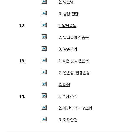
2. 당뇨병
3. 급성 질환
12.
1. 약물중독
2. 알코올과 식중독
3. 감염관리
13.
1. 호흡 및 체온관리
2. 열손상, 한랭손상
3. 화상
14.
1. 수상안전
2. 재난안전과 구조법
3. 화재안전