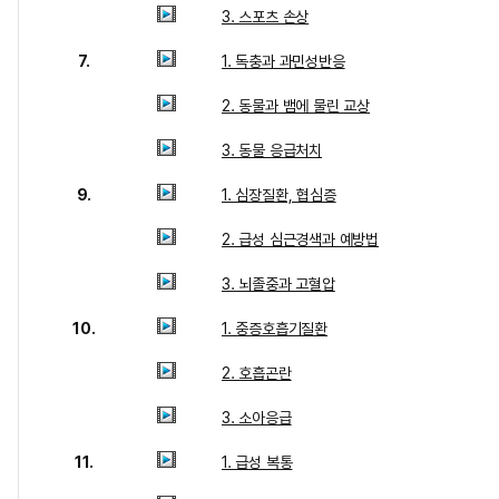
3. 스포츠 손상
7.
1. 독충과 과민성반응
2. 동물과 뱀에 물린 교상
3. 동물 응급처치
9.
1. 심장질환, 협심증
2. 급성 심근경색과 예방법
3. 뇌졸중과 고혈압
10.
1. 중증호흡기질환
2. 호흡곤란
3. 소아응급
11.
1. 급성 복통