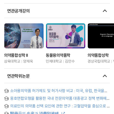
연관공개강의
의약품합성학 II
동물용의약품학
의약품합성학
삼육대학교
양재욱
인제대학교
김만수
경상국립대학교
연관학위논문
소아용의약품 허가제도 및 허가사항 비교 : 미국, 유럽, 한국을
중심으로
옹호연합모형을 활용한 국내 전문의약품 대중광고 정책 변화에
대한 연구
의료인의 의약품 선택 요인에 관한 연구 : 고혈압약을 중심으로 =
(An) analysis of factors on health care providers' choice of
醫藥品의 生産과 消費額推移