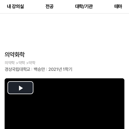
내 강의실
전공
대학/기관
테마
의약화학
의약학 >약학 >약학
경상국립대학교
백승만
2021년 1학기
Play
Video