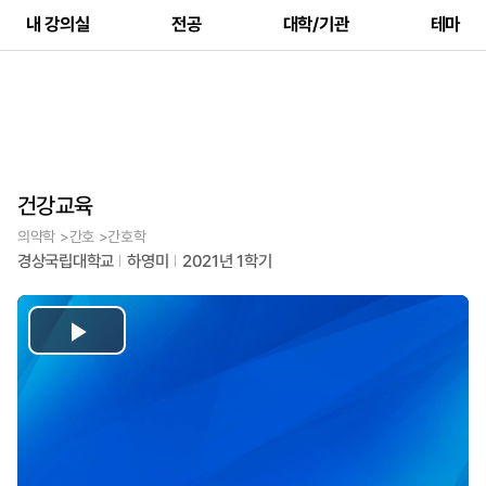
내 강의실
전공
대학/기관
테마
건강교육
의약학 >간호 >간호학
경상국립대학교
하영미
2021년 1학기
Play
Video