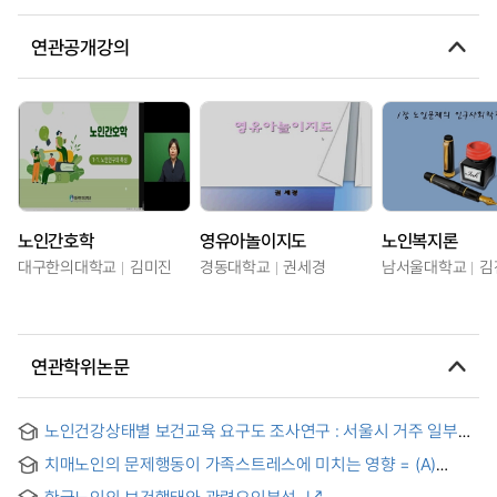
연관공개강의
노인간호학
영유아놀이지도
노인복지론
대구한의대학교
김미진
경동대학교
권세경
남서울대학교
김
연관학위논문
노인건강상태별 보건교육 요구도 조사연구 : 서울시 거주 일부
수검노인을 중심으로 = (A) Study on the need of health
치매노인의 문제행동이 가족스트레스에 미치는 영향 = (A)
education according to the Health State of the Elderly :
Study on the Effects of the Behavior Problems for the
Focused on some elderly subjects living in Seoul
한국노인의 보건행태와 관련요인분석