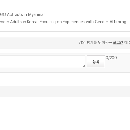
Activists in Myanmar
한국 성인 트랜스젠더의 의료접근성에 대한 사례연구 : 성확정 의료서비스 이용 경험을 중심으로 = A Case Study on Healthcare Access for Transgender Adults in Korea: Focusing on Experiences with Gender
강의 평가를 위해서는
로그인
해주
0
/200