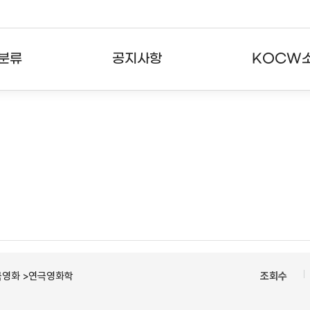
분류
공지사항
KOCW
강의
공지사항
KOCW란
강의
뉴스레터
활용안내
분야
주요통계현황
발자취
강의
서비스도움말
고객센터
극영화 >연극영화학
조회수