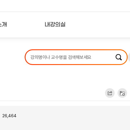
소개
내강의실
?
강의리스트
수강확인증강의
사용자의견
내강의클립
26,464