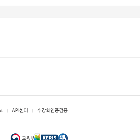
고
API센터
수강확인증검증