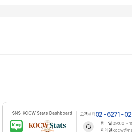
SNS
KOCW Stats Dashboard
02 - 6271 - 0
고객센터
평 일
09:00 ~ 1
이메일
kocw@ris