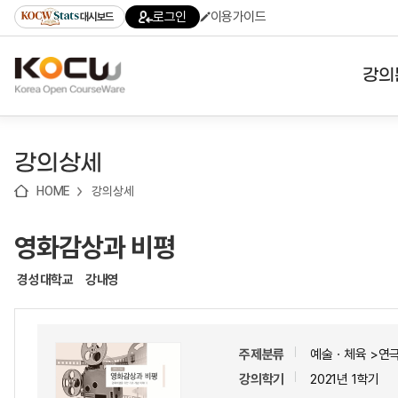
로
로
로
바
로그인
이용가이드
대시보드
가
가
가
로
기
기
기
가
(skip
기
to
강의
content)
대학
강의상세
기관
HOME
강의상세
전공
영화감상과 비평
테마
경성대학교
강내영
주제분류
예술ㆍ체육 >연
강의학기
2021년 1학기