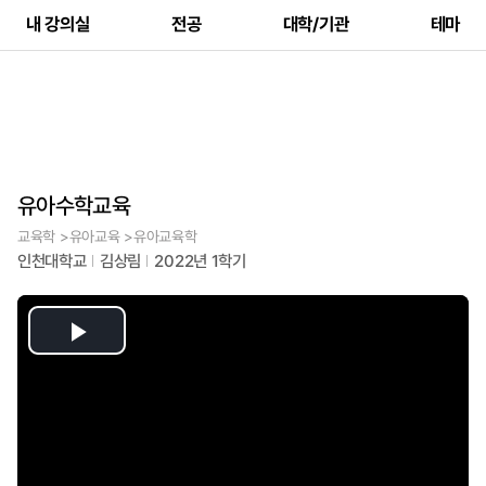
내 강의실
전공
대학/기관
테마
유아수학교육
교육학 >유아교육 >유아교육학
인천대학교
김상림
2022년 1학기
Play
Video