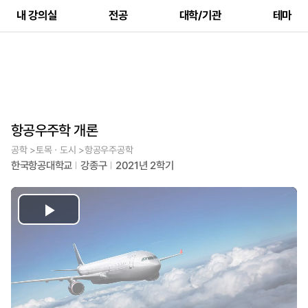
내 강의실
전공
대학/기관
테마
항공우주학 개론
공학 >토목ㆍ도시 >항공우주공학
한국항공대학교
강종구
2021년 2학기
Play
Video