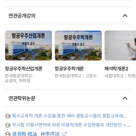
연관공개강의
항공우주학산업개론
항공우주학개론
해석학개론2
한국항공대학교
한국항공대학교
고준수
세종대학교
차영
유광의, 허희영
연관학위논문
특수교육학 개론 수강을 통한 예비 중등교사들의 통합교육에
대한 인식 변화 = Changes of Perceptions about Inclusive
무시험 미용사면허에 따른 미용학개론 수업현황과 개선방안 = A
Education of Preservice Secondary Education Teachers
Current State of Classes in Outlines to Cosmetology and
through taking the Course of Introduction to Special
基督敎 槪論 : 神學序說
Improvement According to Hairstylist`s Licence without