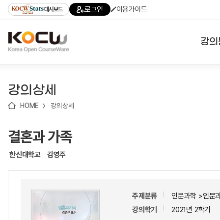
로
로
로
바
로그인
이용가이드
대시보드
가
가
가
로
기
기
기
가
(skip
기
to
강의
content)
대학
강의상세
기관
HOME
강의상세
전공
결혼과 가족
테마
한신대학교
김영주
주제분류
인문과학 >인문
강의학기
2021년 2학기