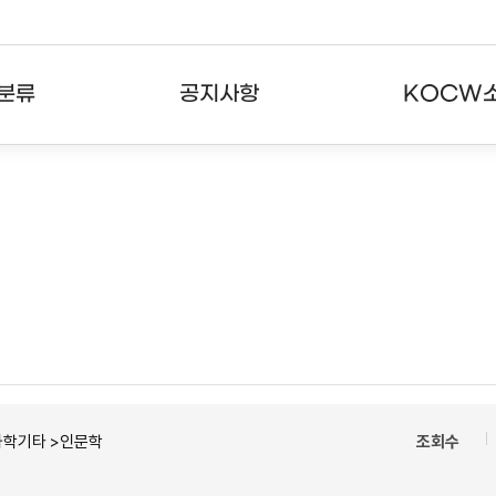
분류
공지사항
KOCW
강의
공지사항
KOCW란
강의
뉴스레터
활용안내
분야
주요통계현황
발자취
강의
서비스도움말
고객센터
과학기타 >인문학
조회수