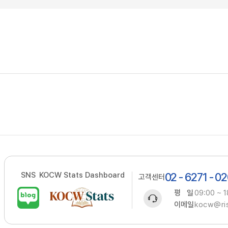
SNS
KOCW Stats Dashboard
02 - 6271 - 0
고객센터
평 일
09:00 ~ 1
이메일
kocw@ris