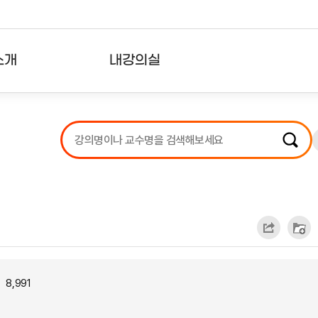
소개
내강의실
?
강의리스트
수강확인증강의
사용자의견
내강의클립
8,991