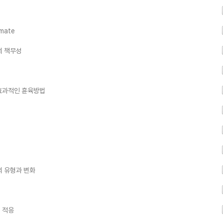
mate
의 책무성
. 효과적인 휸육방법
의 유형과 변화
의 적응