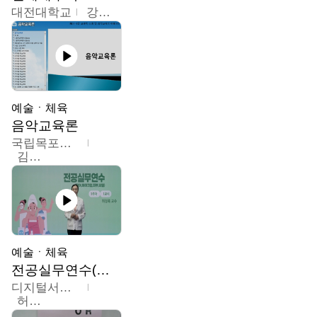
대전대학교
강지혁
예술ㆍ체육
음악교육론
국립목포대학교
김신영
예술ㆍ체육
전공실무연수(헤어,메이크업,피부,네일)
디지털서울문화예술대학교
허정록