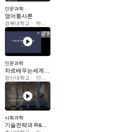
인문과학
영어통사론
경북대학교
하승완
인문과학
차로배우는세계문화
창신대학교
안소영
사회과학
기술전략과 R&D기획