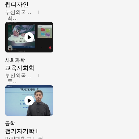
웹디자인
부산외국어대학교
최진오
사회과학
교육사회학
부산외국어대학교
류영철
공학
전기자기학 I
안양대학교
권원현