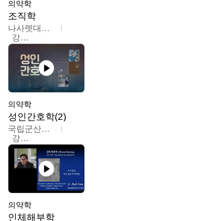
의약학
조직학
나사렛대학교
강지언
의약학
성인간호학(2)
국립군산대학교
강경아
의약학
인체해부학