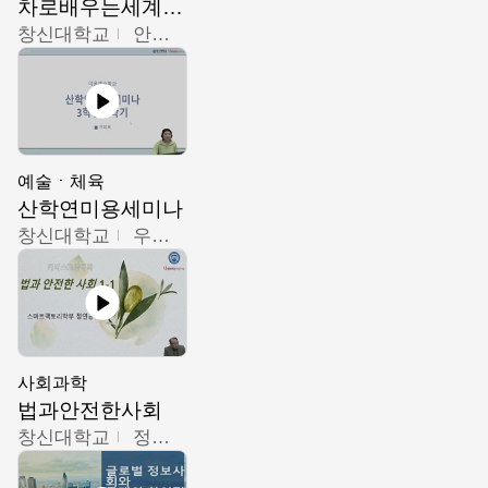
차로배우는세계문화
창신대학교
안소영
예술ㆍ체육
산학연미용세미나
창신대학교
우미옥,오윤경,박선이
사회과학
법과안전한사회
창신대학교
정연균