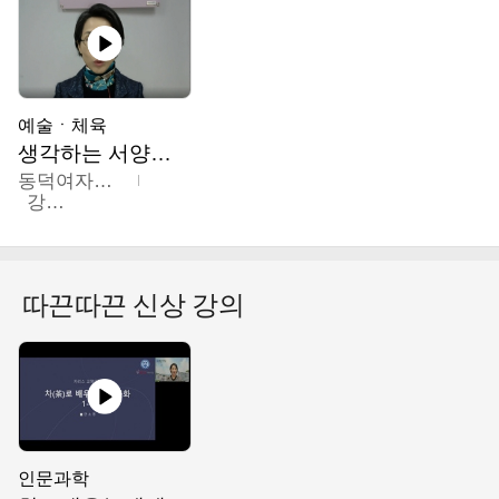
예술ㆍ체육
생각하는 서양미술의 이해
동덕여자대학교
강수미
따끈따끈 신상 강의
인문과학