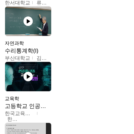
한서대학교
류은주
자연과학
수리통계학(I)
부산대학교
김충락
교육학
고등학교 인공지능 기초 교수ㆍ학습 역량 강화
한국교육학술정보원
한국교육학술정보원