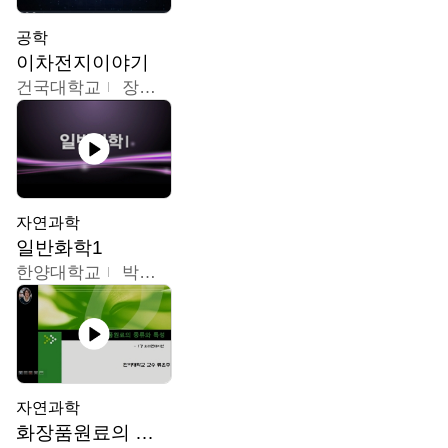
공학
이차전지이야기
건국대학교
장호현
자연과학
일반화학1
한양대학교
박경호
자연과학
화장품원료의 종류와 특성