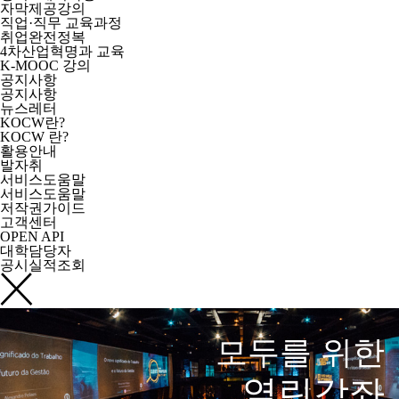
자막제공강의
직업·직무 교육과정
취업완전정복
4차산업혁명과 교육
K-MOOC 강의
공지사항
공지사항
뉴스레터
KOCW란?
KOCW 란?
활용안내
발자취
서비스도움말
서비스도움말
저작권가이드
고객센터
OPEN API
대학담당자
공시실적조회
모두를 위한
열린강좌