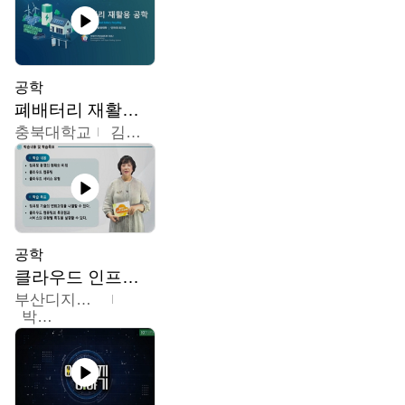
공학
폐배터리 재활용 공학
충북대학교
김영재,최진섭,한성수,한요셉,윤문수,박유세,강동우,박민준,이동주,조채용
공학
클라우드 인프라 구축 및 활용
부산디지털대학교
박수현