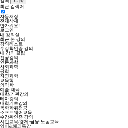
검색
최근 검색어
자동저장
전체삭제
반가워요!
로그인
내 강의실
최근 본 강의
강의리스트
수강확인증 강의
내 강의 클립
전공강의
인문과학
사회과학
공학
자연과학
교육학
의약학
예술·체육
대학/기관강의
테마강의
대학기초강의
독학학위전공
소프트웨어교육
수강확인증 강의
시민교육/경제·금융·노동교육
영어&해외특강