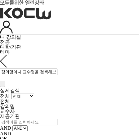
내 강의실
전공
대학/기관
테마
상세검색
전체
전체
강의명
교수자
제공기관
AND
AND
OR