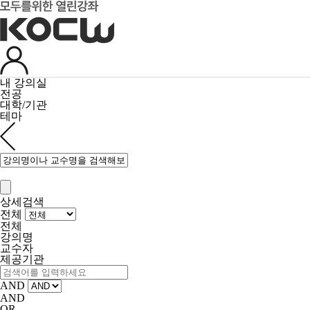
내 강의실
전공
대학/기관
테마
상세검색
전체
전체
강의명
교수자
제공기관
AND
AND
OR