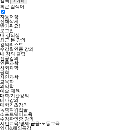
검색
최근 검색어
자동저장
전체삭제
반가워요!
로그인
내 강의실
최근 본 강의
강의리스트
수강확인증 강의
내 강의 클립
전공강의
인문과학
사회과학
공학
자연과학
교육학
의약학
예술·체육
대학/기관강의
테마강의
대학기초강의
독학학위전공
소프트웨어교육
수강확인증 강의
시민교육/경제·금융·노동교육
영어&해외특강