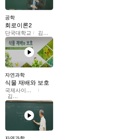
공학
회로이론2
단국대학교
김현식
자연과학
식물 재배와 보호
국제사이버대학교
김완수
자연과학