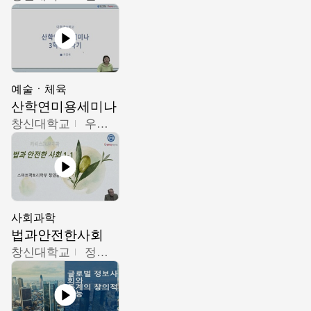
예술ㆍ체육
산학연미용세미나
창신대학교
우미옥,오윤경,박선이
사회과학
법과안전한사회
창신대학교
정연균