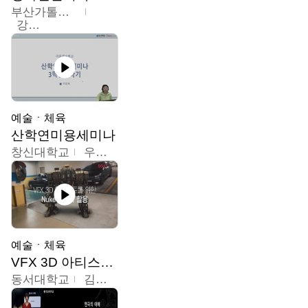
부산가톨릭대학교
강연희
예술ㆍ체육
산학연미용세미나
창신대학교
우미옥,오윤경,박선이
예술ㆍ체육
VFX 3D 아티스트를 위한 Nuke 의 이해와 활용
동서대학교
김시현