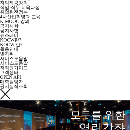
자막제공강의
직업·직무 교육과정
취업완전정복
4차산업혁명과 교육
K-MOOC 강의
공지사항
공지사항
뉴스레터
KOCW란?
KOCW 란?
활용안내
발자취
서비스도움말
서비스도움말
저작권가이드
고객센터
OPEN API
대학담당자
공시실적조회
모두를 위한
열린강좌