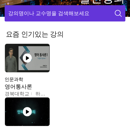
강의명이나 교수명을 검색해보세요
요즘 인기있는 강의
인문과학
영어통사론
경북대학교
하승완