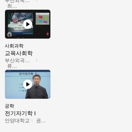
부산외국어대학교
최진오
사회과학
교육사회학
부산외국어대학교
류영철
공학
전기자기학 I
안양대학교
권원현