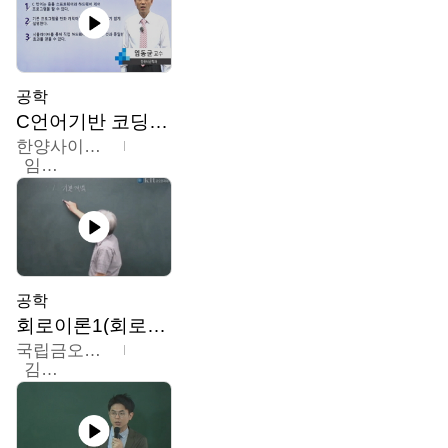
공학
C언어기반 코딩교육
한양사이버대학교
임동균
공학
회로이론1(회로이론1, 회로이론2, 전자회로1)
국립금오공과대학교
김명식