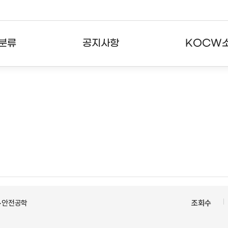
분류
공지사항
KOCW
강의
공지사항
KOCW란
강의
뉴스레터
활용안내
분야
주요통계현황
발자취
강의
서비스도움말
고객센터
>안전공학
조회수