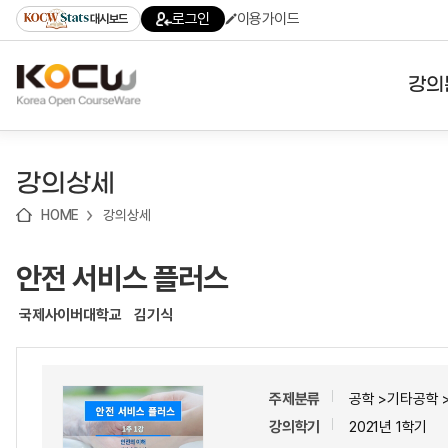
로
로
로
바
로그인
이용가이드
대시보드
가
가
가
로
기
기
기
가
(skip
기
to
강의
content)
대학
강의상세
기관
HOME
강의상세
전공
안전 서비스 플러스
테마
국제사이버대학교
김기식
주제분류
공학 >기타공학 
강의학기
2021년 1학기