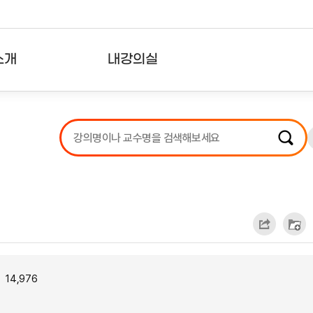
소개
내강의실
?
강의리스트
수강확인증강의
사용자의견
내강의클립
14,976