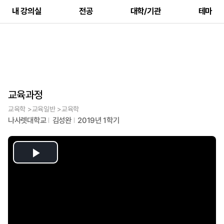
내 강의실
전공
대학/기관
테마
교육과정
교육학 >교육일반 >교육학
나사렛대학교
김성완
2019년 1학기
Play
Video