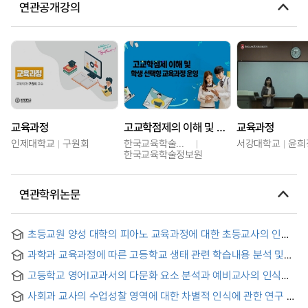
연관공개강의
교육과정
고교학점제의 이해 및 학생 선택형 교육과정 운영
교육과정
인제대학교
구원회
한국교육학술정보원
서강대학교
윤희
한국교육학술정보원
연관학위논문
초등교원 양성 대학의 피아노 교육과정에 대한 초등교사의 인식
조사 연구 = A Case Study on Recognition of Elementary
과학과 교육과정에 따른 고등학교 생태 관련 학습내용 분석 및
School Teachers on Piano Curriculum of Universities of
생물과 예비교사의 생태 관련 교육내용과의 연관성 분석
Education
고등학교 영어Ⅰ교과서의 다문화 요소 분석과 예비교사의 인식
조사 : 2015 개정 교육과정을 중심으로
사회과 교사의 수업성찰 영역에 대한 차별적 인식에 관한 연구