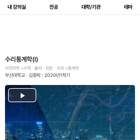
내 강의실
전공
대학/기관
테마
수리통계학(I)
자연과학 >수학ㆍ물리ㆍ천문ㆍ지리 >통계학
부산대학교
김충락
2020년1학기
Play
Video