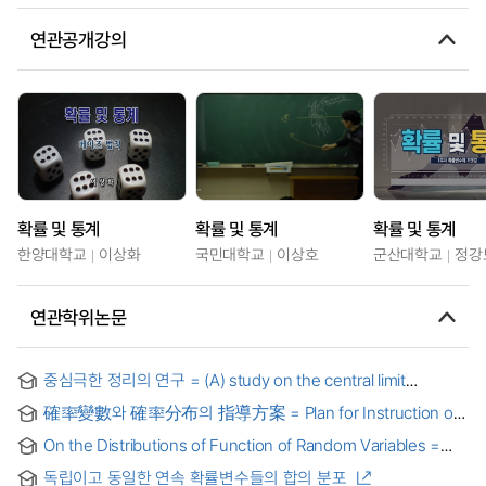
연관공개강의
확률 및 통계
확률 및 통계
확률 및 통계
한양대학교
이상화
국민대학교
이상호
군산대학교
정강
연관학위논문
중심극한 정리의 연구 = (A) study on the central limit
theorem
確率變數와 確率分布의 指導方案 = Plan for Instruction of
random variable and Probability distribution
On the Distributions of Function of Random Variables =
확률변수들의 함수의 분포에 관한 연구
독립이고 동일한 연속 확률변수들의 합의 분포