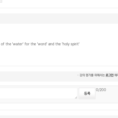
'water' for the 'word' and the 'holy spirit'
0
/200