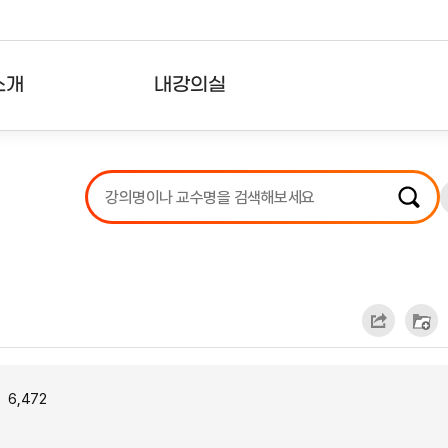
소개
내강의실
?
강의리스트
수강확인증강의
사용자의견
내강의클립
6,472