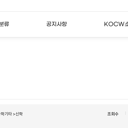
분류
공지사항
KOCW
강의
공지사항
KOCW란
강의
뉴스레터
활용안내
분야
주요통계현황
발자취
강의
서비스도움말
고객센터
과학기타 >신학
조회수