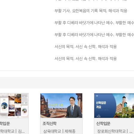
부활 기사. 요한복음의 기록 목적. 해석과 적용
부활 후 디베랴 바닷가에 나타난 예수. 부활한 예수
부활 후 디베랴 바닷가에 나타난 예수. 부활한 예수
서신의 목적. 서신 속 신학. 해석과 적용
서신의 목적. 서신 속 신학. 해석과 적용
학입문
조직신학
신학입문
서울신학대학교 | 김형락
삼육대학교 | 제해종
장로회신학대학교 | 배정훈, 오방식, 이상억, 최진봉, 신형섭, 고원석, 장신근, 이병옥, 남성현, 박보경, 이한나, 김신웅, 이상일, 이창호, 고재길, 김은혜, 신옥수, 송용원, 김도훈, 박경수, 최영근, 서원모, 김태섭, 김철홍, 김문경, 이은우, 하경택