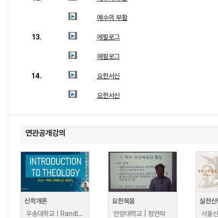
예수의 부활
13.
에필로그
에필로그
14.
요한서신
요한서신
연관공개강의
신학개론
요한복음
실천신
우송대학교 | Randlee Reddy
안양대학교 | 정연락