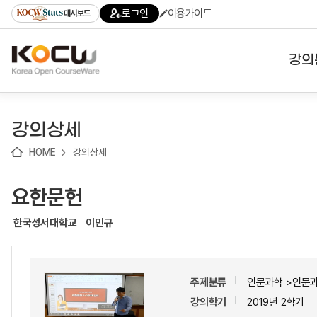
로
로
로
바
로그인
이용가이드
대시보드
가
가
가
로
기
기
기
가
(skip
기
to
강의
content)
대학
강의상세
기관
HOME
강의상세
전공
요한문헌
테마
한국성서대학교
이민규
주제분류
인문과학 >인문
강의학기
2019년 2학기