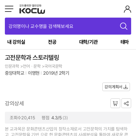
강의명이나 교수명을 검색해보세요
내 강의실
전공
대학/기관
테마
고전문학과 스토리텔링
인문과학 >언어ㆍ문학 >국어국문학
중앙대학교
이명현
2019년 2학기
강의계획서
강의상세
조회수20,415
평점
4.3/5
(3)
본 교과목은 문화콘텐츠산업의 창작소재로서 고전문학의 가치를 탐색하
고, 고전문학을 기반 으로 한 문화콘텐츠의 사례분석을 통하여 새로운 콘