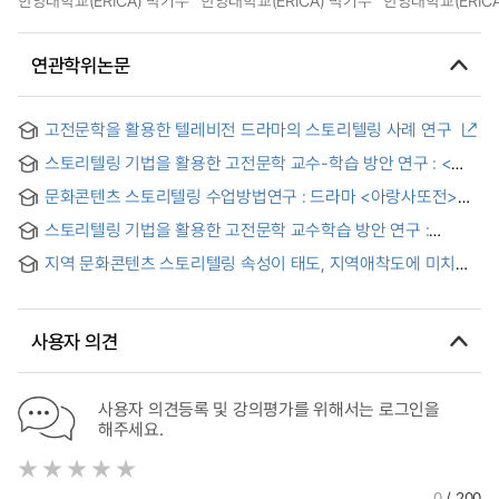
한양대학교(ERICA) 박기수
한양대학교(ERICA) 박기수
한양대학교(ERIC
연관학위논문
고전문학을 활용한 텔레비전 드라마의 스토리텔링 사례 연구
스토리텔링 기법을 활용한 고전문학 교수-학습 방안 연구 : <
홍길동전>을 중심으로
문화콘텐츠 스토리텔링 수업방법연구 : 드라마 <아랑사또전>을
중심으로 = A study on method of culture contents
스토리텔링 기법을 활용한 고전문학 교수학습 방안 연구 :
storytelling teaching : focusing on drama <Arang
〈춘향전〉을 중심으로
Magistrate Tale>
지역 문화콘텐츠 스토리텔링 속성이 태도, 지역애착도에 미치는
영향 연구 : 관여도 매개효과를 중심으로 = A Study on the
Effects of Storytelling Attributes of Regional Cultural
Contents on Attitudes and Place Attachment: Focusing on
사용자 의견
the Mediating Effect of Involvement
사용자 의견등록 및 강의평가를 위해서는 로그인을
해주세요.
0
/ 200