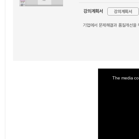
강의계획서
강의계획서
기업에서 문제해결과 품질개선을 위
This
is
a
The media cou
modal
window.