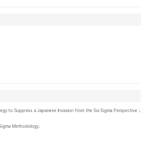
식스시그마 방법론 관점에서의 고려말 왜구 토벌 전략에 관한 연구 : 진포대첩 이후 황산대첩까지의 과정을 중심으로 = A Study on Late Goryeo’s Strategy 
igma Methodology.