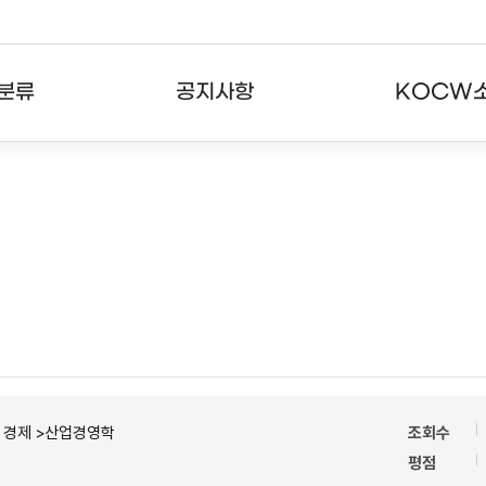
분류
공지사항
KOCW
강의
공지사항
KOCW란
강의
뉴스레터
활용안내
분야
주요통계현황
발자취
강의
서비스도움말
고객센터
ㆍ경제 >산업경영학
조회수
평점