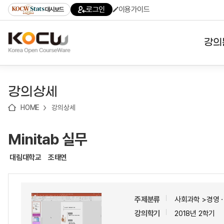
로
로
로
바
로그인
이용가이드
대시보드
가
가
가
로
기
기
기
가
(skip
기
to
강의
content)
대학
강의상세
기관
HOME
강의상세
전공
Minitab 실무
테마
대림대학교
조태연
주제분류
사회과학 >경영
강의학기
2018년 2학기