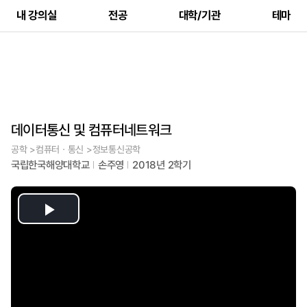
내 강의실
전공
대학/기관
테마
데이터통신 및 컴퓨터네트워크
공학 >컴퓨터ㆍ통신 >정보통신공학
국립한국해양대학교
손주영
2018년 2학기
Play
Video