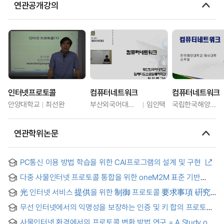
연관공개강의
인터넷프로토콜
컴퓨터네트워크
컴퓨터네트워크
안양대학교
최선완
부산외국어대학교
임인택
국립한국해양대학교
연관학위논문
PC통신 이용 방법 학습을 위한 CAI프로그램의 설계 및 구현
다중 사물인터넷 프로토콜 통합을 위한 oneM2M 표준 기반
프록시를 사용한 인터워킹 모델에 관한 연구 = A study on
光 인터넷 서비스 提供을 위한 制御 프로토콜 要求事項 硏究
interworking model using oneM2M standard-based proxy
= Study on control protocol requirements for multiple
for integration of various IoT protocols
무선 인터넷에서의 익명성을 보장하는 인증 및 키 합의 프로토콜
services on optical internet
= Autentication and Key Agreement Protocol Preserving
사물인터넷 환경에서의 프로토콜 변환 방법 연구 = A Study on