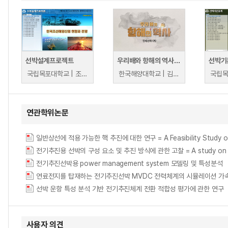
선박설계프로젝트
우리배와 항해의 역사(한국항해선박사)
선박기
국립목포대학교 | 조두연
한국해양대학교 | 김성준
연관학위논문
일반상선에 적용 가능한 핵 추진에 대한 연구 = A Feasibility Study of Nu
전기추진용 선박의 구성 요소 및 추진 방식에 관한 고찰 = A study on the con
전기추진선박용 power management system 모델링 및 특성분석
연료전지를 탑재하는 전기추진선박 MVDC 전력체계의 시뮬레이션 가속 구현 = Impleme
선박 운항 특성 분석 기반 전기추진체계 전환 적합성 평가에 관한 연구
사용자 의견