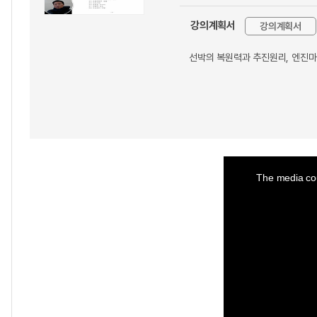
강의계획서
강의계획서
선박의 복원력과 추진원리, 엔진마
This
is
a
The media cou
modal
window.