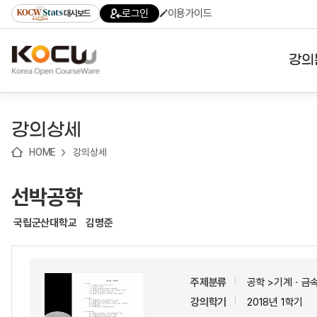
로
로
로
바
로그인
이용가이드
대시보드
가
가
가
로
기
기
기
가
(skip
기
to
강의
content)
대학
강의상세
기관
HOME
강의상세
전공
선박공학
테마
국립군산대학교
김명준
주제분류
공학 >기계ㆍ금
강의학기
2018년 1학기