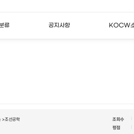
분류
공지사항
KOCW
강의
공지사항
KOCW란
강의
뉴스레터
활용안내
분야
주요통계현황
발자취
강의
서비스도움말
고객센터
속 >조선공학
조회수
평점