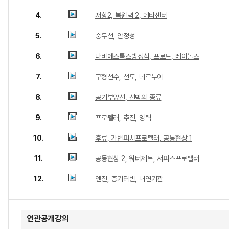
4.
저항2, 복원력 2, 메타센터
5.
중두선, 안정성
6.
나비에스톡스방정식, 프로드, 레이놀즈
7.
구형선수, 선도, 베르누이
8.
공기부양선, 선박의 종류
9.
프로펠러, 추진, 양력
10.
후류, 가변피치프로펠러, 공동현상 1
11.
공동현상 2, 워터제트, 서피스프로펠러
12.
엔진, 증기터빈, 내연기관
연관공개강의