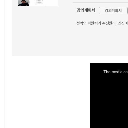
강의계획서
강의계획서
선박의 복원력과 추진원리, 엔진마
This
is
a
The media cou
modal
window.