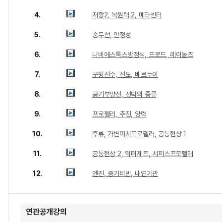
4.
저항2, 복원력 2, 메타센터
5.
중두선, 안정성
6.
나비에스톡스방정식, 프로드, 레이놀즈
7.
구형선수, 선도, 베르누이
8.
공기부양선, 선박의 종류
9.
프로펠러, 추진, 양력
10.
후류, 가변피치프로펠러, 공동현상 1
11.
공동현상 2, 워터제트, 서피스프로펠러
12.
엔진, 증기터빈, 내연기관
연관공개강의