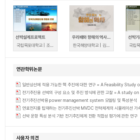
선박설계프로젝트
우리배와 항해의 역사(한국항해선박사)
선박기
국립목포대학교 | 조두연
한국해양대학교 | 김성준
연관학위논문
일반상선에 적용 가능한 핵 추진에 대한 연구 = A Feasibility Study of Nu
전기추진용 선박의 구성 요소 및 추진 방식에 관한 고찰 = A study on the con
전기추진선박용 power management system 모델링 및 특성분석
연료전지를 탑재하는 전기추진선박 MVDC 전력체계의 시뮬레이션 가속 구현 = Impleme
선박 운항 특성 분석 기반 전기추진체계 전환 적합성 평가에 관한 연구
사용자 의견