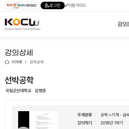
로
로
로
바
로그인
이용가이드
대시보드
가
가
가
로
기
기
기
가
(skip
기
to
강의
content)
대학
강의상세
기관
HOME
강의상세
전공
선박공학
테마
국립군산대학교
김명준
주제분류
공학 >기계ㆍ금
강의학기
2018년 1학기