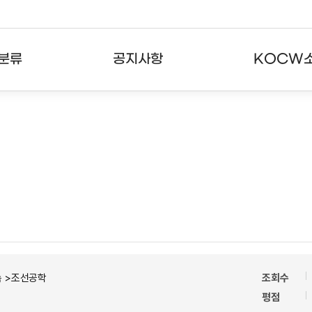
분류
공지사항
KOCW
강의
공지사항
KOCW란
강의
뉴스레터
활용안내
분야
주요통계현황
발자취
강의
서비스도움말
고객센터
속 >조선공학
조회수
평점