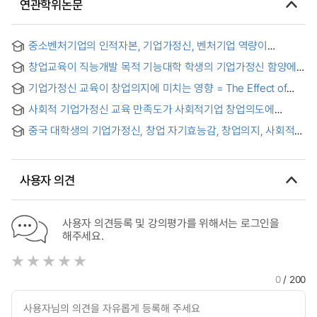
연관학위논문
중소벤처기업의 인적자본, 기업가정신, 벤처기업 역량이
창업가의 만족도에 미치는 영향에 관한 실증연구 : 경영성과를
창업교육이 직능개발 목적 기능대학 학생의 기업가정신 함양에
매개효과 중심으로 = Empirical Research on the Impact of
미치는 효과 : 한국폴리텍대학을 중심으로
Human Capital, Entrepreneurship, and Venture Capabilities
기업가정신 교육이 창업의지에 미치는 영향 = The Effect of
of SMEs on Entrepreneurs' Satisfaction : Focusing on the
Entrepreneurship education program on Start-up
Mediating Effect of Management Performance
사회적 기업가정신 교육 만족도가 사회적기업 창업의도에
intention
미치는 영향 과정에 대한 연구 = The Effect of Social
중국 대학생의 기업가정신, 창업 자기효능감, 창업의지, 사회적
Entrepreneurship Education Satisfaction on Social
지지간의 관계 = The relationship between
Entrepreneurial Intention
entrepreneurship, entrepreneurial self-efficacy,
entrepreneurial intention, and Social support of Chinese
사용자 의견
university students
사용자 의견등록 및 강의평가를 위해서는 로그인을
해주세요.
0
/ 200