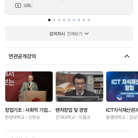
URL
강의차시
전체보기
연관공개강의
창업기초 : 사회적 기업가정신
벤처창업 및 경영
ICT지식재산권
한양대학교
신현상
건국대학교
이철규
동명대학교
김상