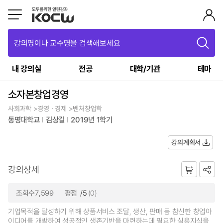
강의명이나 교수명을 검색해보세요
내 강의실
전공
대학/기관
테마
소자본창업경영
사회과학 >경영ㆍ경제 >벤처창업학
동명대학교
김상길
2019년 1학기
강의계획서
강의상세
조회수7,599
평점
/5
(0)
기업목적을 달성하기 위해 상품서비스 조달, 생산, 판매 등 참신한 창업아
이디어를 개발하여 성공적인 생존기반을 마련하는데 필요한 실용지식을